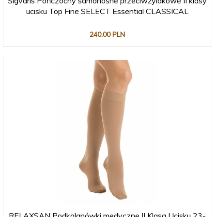
Sigvaris Pończochy samonośne przeciwżylakowe II klasy
ucisku Top Fine SELECT Essential CLASSICAL
240,
00
PLN
RELAXSAN Podkolanówki medyczne II Klasa Ucisku 23-