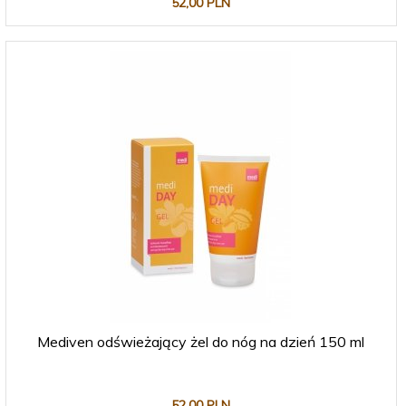
52,
00
PLN
Mediven odświeżający żel do nóg na dzień 150 ml
52,
00
PLN