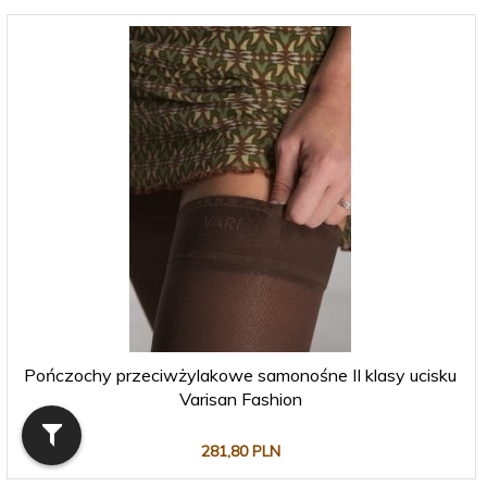
Pończochy przeciwżylakowe samonośne II klasy ucisku
Varisan Fashion
281,
80
PLN