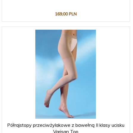
169,
00
PLN
Półrajstopy przeciwżylakowe z bawełną II klasy ucisku
Varisan Top