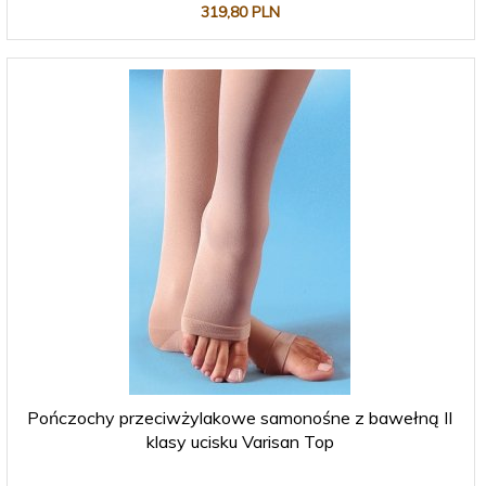
319,
80
PLN
Pończochy przeciwżylakowe samonośne z bawełną II
klasy ucisku Varisan Top