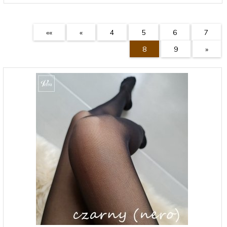
««
«
4
5
6
7
8
9
»