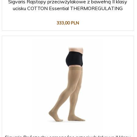
Sigvaris Rajstopy przeciwżylakowe z bawełną II klasy
ucisku COTTON Essential THERMOREGULATING
333,
00
PLN