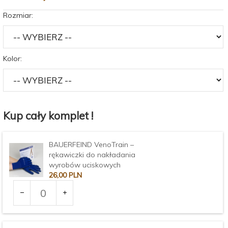
Rozmiar:
Kolor:
Kup cały komplet !
BAUERFEIND VenoTrain –
rękawiczki do nakładania
wyrobów uciskowych
26,
00
PLN
Ilość
dla
produktu
Rozmiar:
2270