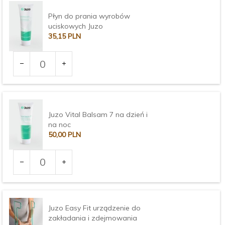
Płyn do prania wyrobów
uciskowych Juzo
35,
15
PLN
Ilość
dla
produktu
3373
Juzo Vital Balsam 7 na dzień i
na noc
50,
00
PLN
Ilość
dla
produktu
3375
Juzo Easy Fit urządzenie do
zakładania i zdejmowania