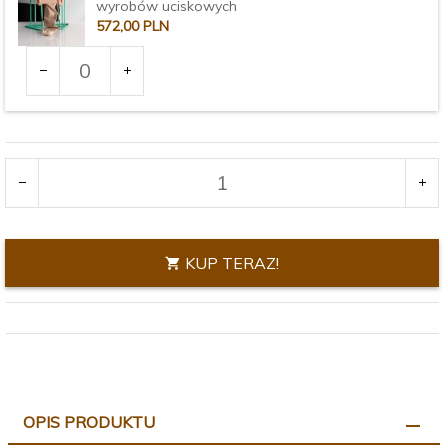
wyrobów uciskowych
572,
00
PLN
Ilość
dla
produktu
Wariant:
3377
KUP TERAZ!
OPIS PRODUKTU