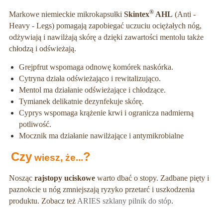
®
Markowe niemieckie mikrokapsułki
Skintex
AHL
(Anti -
Heavy - Legs) pomagają zapobiegać uczuciu ociężałych nóg,
odżywiają i nawilżają skórę a dzięki zawartości mentolu także
chłodzą i odświeżają.
Grejpfrut wspomaga odnowę komórek naskórka.
Cytryna działa odświeżająco i rewitalizująco.
Mentol ma działanie odświeżające i chłodzące.
Tymianek delikatnie dezynfekuje skórę.
Cyprys wspomaga krążenie krwi i ogranicza nadmierną
potliwość.
Mocznik ma działanie nawilżające i antymikrobialne
Czy
?
wiesz, że...
Nosząc
rajstopy uciskowe
warto dbać o stopy. Zadbane pięty i
paznokcie u nóg zmniejszają ryzyko przetarć i uszkodzenia
produktu. Zobacz też
ARIES szklany pilnik do stóp
.