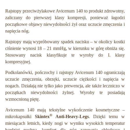
Rajstopy przeciwżylakowe Avicenum 140 to produkt zdrowotny,
zaliczany do pierwszej klasy kompresji, ponieważ łagodzi
początkowe objawy niewydolności żył oraz uczucie zmęczenia i
napięcia nóg.
Rajstopy mają wypróbowany spadek nacisku – w okolicy kostki
ciśnienie wynosi 18 – 21 mmHg, w kierunku w górę obniża się.
Stosowany nacisk klasyfikuje te wyroby do I. klasy
kompresyjnej.
Podkolanówki, pończochy i rajstopy Avicenum 140 ograniczają
uczucie zmęczenia, obrzęki, uczucie ciężkości i napięcia w
nogach. Działają nie tylko jako prewencja, ale także leczniczo w
początkach niewydolności żylnej. Wyroby te posiadają
wzmocnioną piętę.
Avicenum 140 mają tekstylne wykończenie kosmetyczne –
®
mikrokapsułki
Skintex
Anti-Heavy-Legs
. Dzięki temu w
miesiącach letnich, kiedy nogi w wyniku wysokich temperatur
bardziej puchną, komfort dla nóg zapewnia chłodzące i