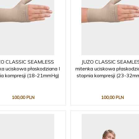
ZO CLASSIC SEAMLESS
JUZO CLASSIC SEAMLE
ka uciskowa płaskodziana I
mitenka uciskowa płaskodzia
ia kompresji (18-21mmHg)
stopnia kompresji (23-32m
100,
00
PLN
100,
00
PLN