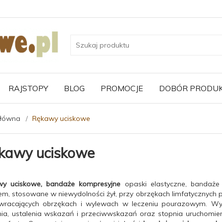
RAJSTOPY
BLOG
PROMOCJE
DOBÓR PRODU
główna
Rękawy uciskowe
kawy uciskowe
y uciskowe, bandaże kompresyjne
opaski elastyczne, bandaże 
iem, stosowane w niewydolności żył, przy obrzękach limfatycznych p
racających obrzękach i wylewach w leczeniu pourazowym. Wy
nia, ustalenia wskazań i przeciwwskazań oraz stopnia uruchomi