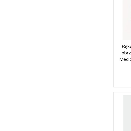
Ręka
obrz
Medic