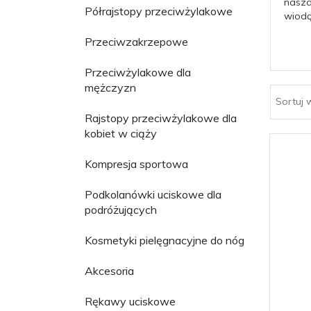
nasza
Półrajstopy przeciwżylakowe
wiodą
Przeciwzakrzepowe
Przeciwżylakowe dla
mężczyzn
Sortuj 
Rajstopy przeciwżylakowe dla
kobiet w ciąży
Kompresja sportowa
Podkolanówki uciskowe dla
podróżujących
Kosmetyki pielęgnacyjne do nóg
Akcesoria
Rękawy uciskowe