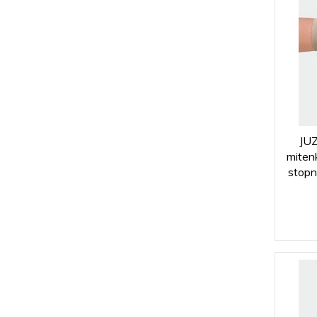
JU
miten
stopn