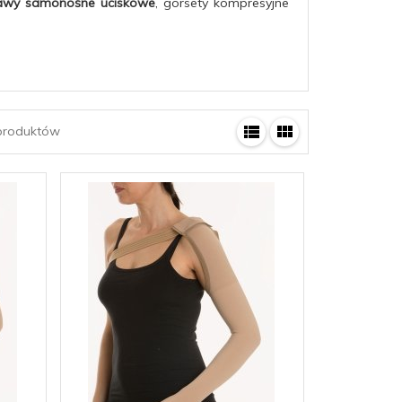
awy samonośne uciskowe
, gorsety kompresyjne
roduktów