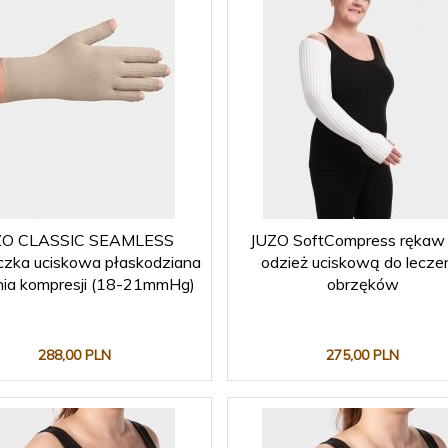
ZO CLASSIC SEAMLESS
JUZO SoftCompress rękaw
czka uciskowa płaskodziana
odzież uciskową do lecze
pnia kompresji (18-21mmHg)
obrzęków
288,
00
PLN
275,
00
PLN