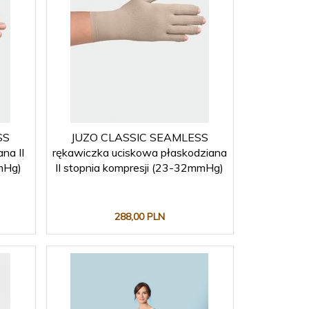
SS
JUZO CLASSIC SEAMLESS
na II
rękawiczka uciskowa płaskodziana
mHg)
II stopnia kompresji (23-32mmHg)
288,
00
PLN