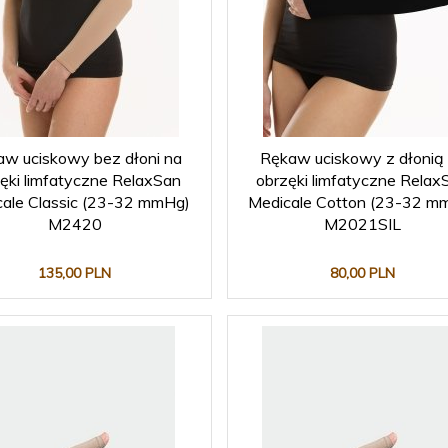
w uciskowy bez dłoni na
Rękaw uciskowy z dłonią
ęki limfatyczne RelaxSan
obrzęki limfatyczne Relax
ale Classic (23-32 mmHg)
Medicale Cotton (23-32 m
M2420
M2021SIL
135,
00
PLN
80,
00
PLN