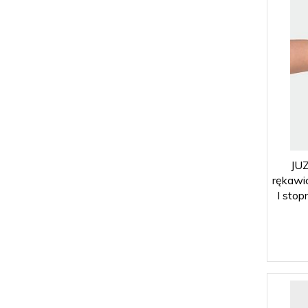
JU
rękawi
I sto