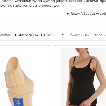
 ofertą. Gwarantujemy najwyższej jakości
bandaże uciskowe
,
ręk
cych na rynku kompresji producentów.
Rozwiń/Zobacz więcej
sort
pop
według:
Wyświetl po
p