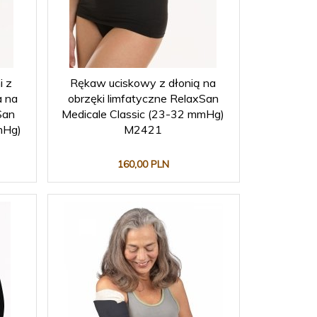
i z
Rękaw uciskowy z dłonią na
a na
obrzęki limfatyczne RelaxSan
San
Medicale Classic (23-32 mmHg)
mHg)
M2421
160,
00
PLN