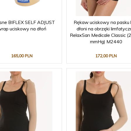
sne BIFLEX SELF ADJUST
Rękaw uciskowy na pasku
rap uciskowy na dłoń
dłoni na obrzęki limfatyc
RelaxSan Medicale Classic (
mmHg) M2440
165,
00
PLN
172,
00
PLN