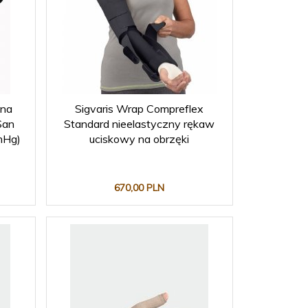
 na
Sigvaris Wrap Compreflex
San
Standard nieelastyczny rękaw
mHg)
uciskowy na obrzęki
670,
00
PLN