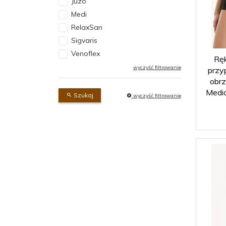
Juzo
Medi
RelaxSan
Sigvaris
Venoflex
Rę
wyczyść filtrowanie
przy
obrz
Medic
Szukaj
wyczyść filtrowanie