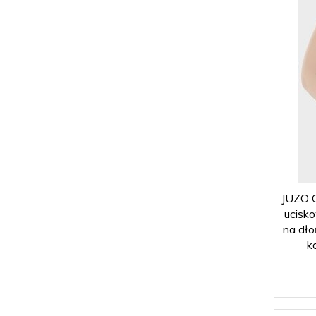
JUZO 
ucisk
na dło
k