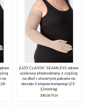
rękaw
JUZO CLASSIC SEAMLESS rękaw
ęścią
uciskowy płaskodziany z częścią
i na
na dłoń i otwartymi palcami na
(18-
obrzęki II stopnia kompresji (23-
32mmHg)
390,
00
PLN