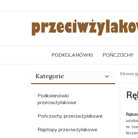
PODKOLANÓWKI
POŃCZOCHY
Strona 
Kategorie
Rę
Podkolanówki
przeciwżylakowe
Rękaw
Pończochy przeciwżylakowe
ucisk
w naw
Rajstopy przeciwżylakowe
lecze