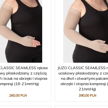
CLASSIC SEAMLESS rękaw
JUZO CLASSIC SEAMLESS 
owy płaskodziany z częścią
uciskowy płaskodziany z cz
ń i kciuk na obrzęki I stopnia
na dłoń i otwartymi palcam
ompresji (18-21mmHg)
obrzęki I stopnia kompresji 
21mmHg)
260,
00
PLN
390,
00
PLN