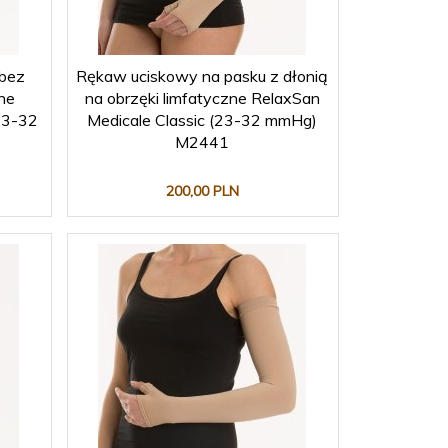
 bez
Rękaw uciskowy na pasku z dłonią
zne
na obrzęki limfatyczne RelaxSan
23-32
Medicale Classic (23-32 mmHg)
M2441
200,
00
PLN