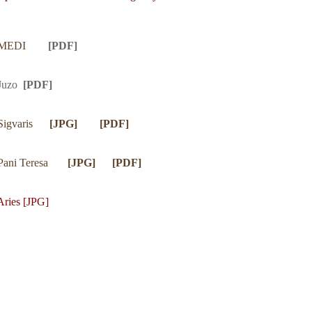
 MEDI
[PDF]
Juzo
[PDF]
Sigvaris
[JPG]
[PDF]
Pani Teresa
[JPG]
[PDF
]
Aries [JPG]