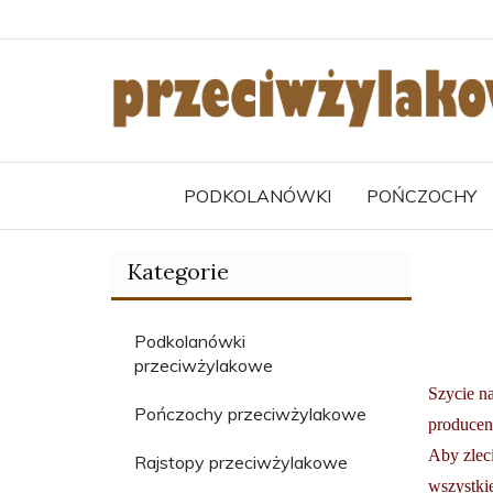
PODKOLANÓWKI
POŃCZOCHY
Kategorie
Podkolanówki
przeciwżylakowe
Szycie na
Pończochy przeciwżylakowe
producent
Aby zleci
Rajstopy przeciwżylakowe
wszystki