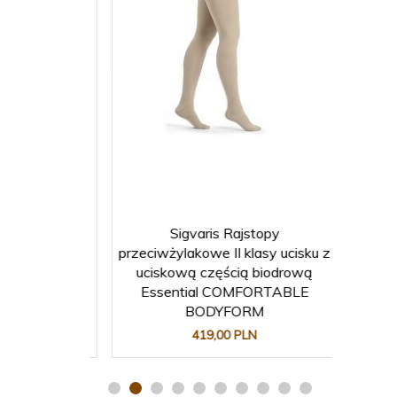
T Rajstopy
Sigvaris Rajstopy
JUZO MO
 masażu I
przeciwżylakowe II klasy ucisku z
stopni
15- 20mmHg)
uciskową częścią biodrową
Essential COMFORTABLE
BODYFORM
419,
00
PLN
32