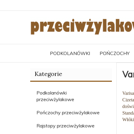
PODKOLANÓWKI
POŃCZOCHY
Va
Kategorie
Podkolanówki
Varis
przeciwżylakowe
Cizeta
doświ
Pończochy przeciwżylakowe
Stand
Włóki
Rajstopy przeciwżylakowe