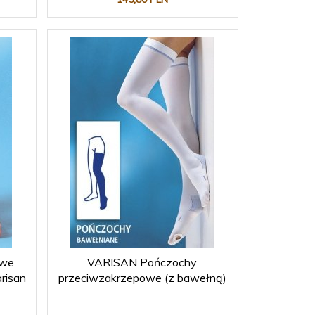
owe
VARISAN Pończochy
arisan
przeciwzakrzepowe (z bawełną)