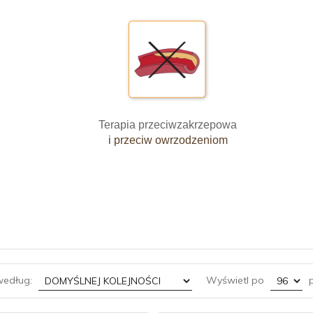
Terapia przeciwzakrzepowa
i przeciw owrzodzeniom
sort
pop
według:
Wyświetl po
p