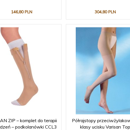
146,
80
PLN
304,
80
PLN
N ZIP – komplet do terapii
Półrajstopy przeciwżylakowe
dzeń – podkolanówki CCL3
klasy ucisku Varisan To