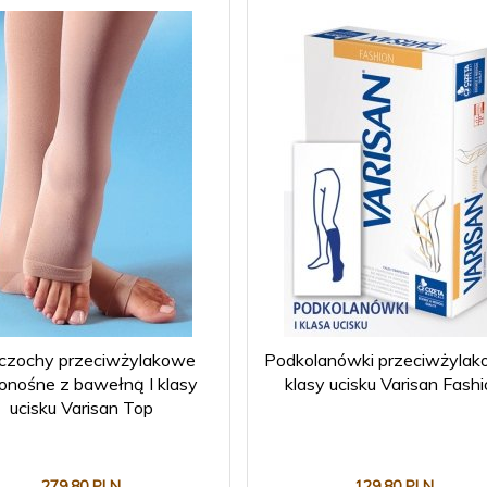
czochy przeciwżylakowe
Podkolanówki przeciwżylak
nośne z bawełną I klasy
klasy ucisku Varisan Fash
ucisku Varisan Top
279,
80
PLN
129,
80
PLN