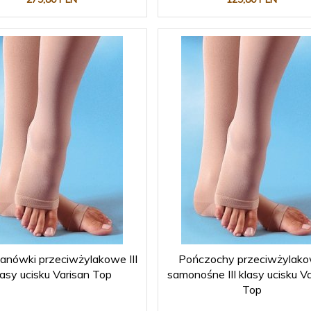
anówki przeciwżylakowe III
Pończochy przeciwżylak
lasy ucisku Varisan Top
samonośne III klasy ucisku V
Top