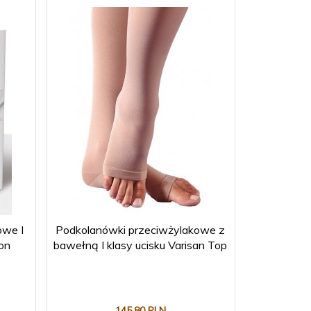
owe I
Podkolanówki przeciwżylakowe z
ion
bawełną I klasy ucisku Varisan Top
145,
80
PLN