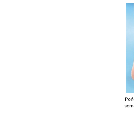
Poń
samo