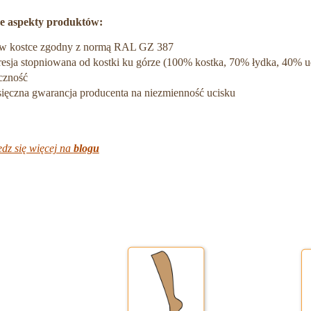
 aspekty produktów:
 w kostce zgodny z normą RAL GZ 387
esja stopniowana od kostki ku górze (100% kostka, 70% łydka, 40% u
yczność
sięczna gwarancja producenta na niezmienność ucisku
dz się więcej na
blogu