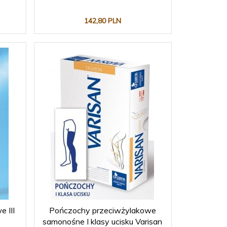
142,
80
PLN
 III
Pończochy przeciwżylakowe
p
samonośne I klasy ucisku Varisan