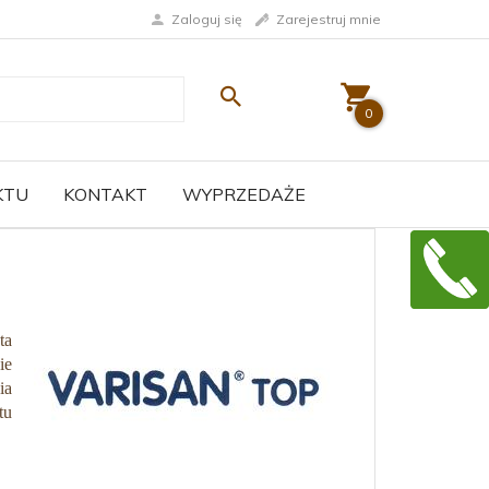
Zaloguj się
Zarejestruj mnie
0
KTU
KONTAKT
WYPRZEDAŻE
ta
ie
ia
tu