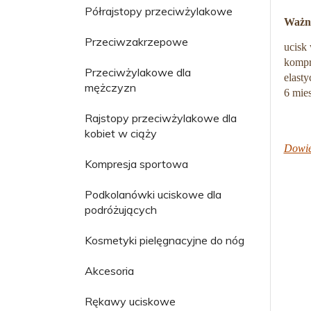
Półrajstopy przeciwżylakowe
Ważne
Przeciwzakrzepowe
ucisk
kompr
Przeciwżylakowe dla
elast
mężczyzn
6 mie
Rajstopy przeciwżylakowe dla
kobiet w ciąży
Dowie
Kompresja sportowa
Podkolanówki uciskowe dla
podróżujących
Kosmetyki pielęgnacyjne do nóg
Akcesoria
Rękawy uciskowe