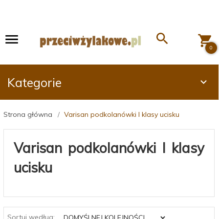
0
Kategorie
Strona główna
Varisan podkolanówki l klasy ucisku
Varisan podkolanówki l klasy
ucisku
sort
Sortuj według: