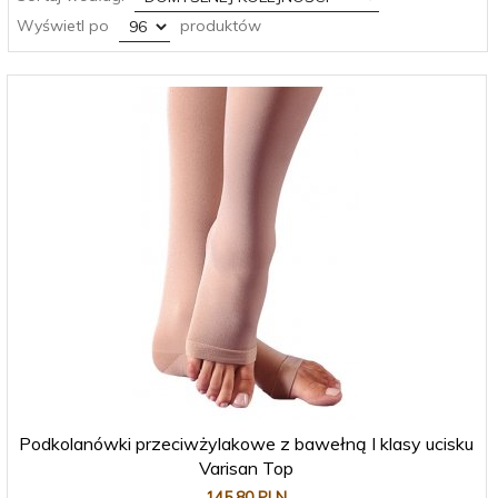
pop
Wyświetl po
produktów
Podkolanówki przeciwżylakowe z bawełną I klasy ucisku
Varisan Top
145,
80
PLN