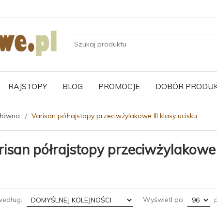
RAJSTOPY
BLOG
PROMOCJE
DOBÓR PRODU
główna
Varisan półrajstopy przeciwżylakowe III klasy ucisku
risan półrajstopy przeciwżylakowe I
sort
pop
według:
Wyświetl po
p