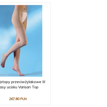
jstopy przeciwżylakowe III
lasy ucisku Varisan Top
267,
80
PLN