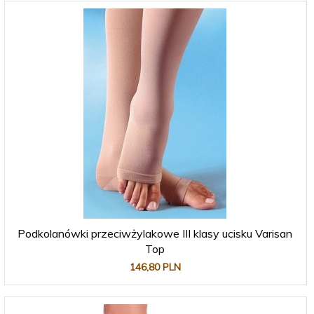
Podkolanówki przeciwżylakowe III klasy ucisku Varisan
Top
146,
80
PLN