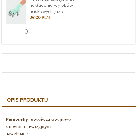
nakładania wyrobów
uciskowych Juzo
26,
00
PLN
Ilość
dla
produktu
Rozmiar:
3376
OPIS PRODUKTU
Pończochy przeciwzakrzepowe
z otworem rewizyjnym
bawełniane