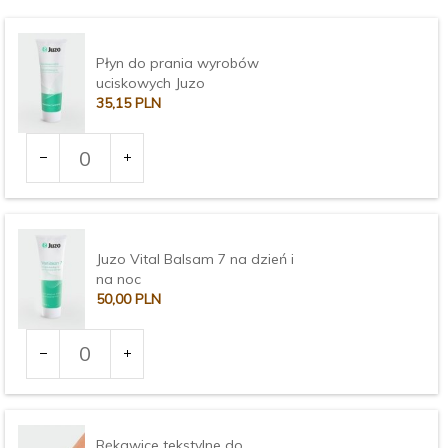
Płyn do prania wyrobów
uciskowych Juzo
35,
15
PLN
Ilość
dla
produktu
3373
Juzo Vital Balsam 7 na dzień i
na noc
50,
00
PLN
Ilość
dla
produktu
3375
Rękawice tekstylne do