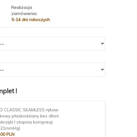
Realizacja
zamówienia:
5-14 dni roboczych
plet !
O CLASSIC SEAMLESS rękaw
skowy płaskodziany bez dłoni
obrzęki I stopnia kompresji
-21mmHg)
,
00
PLN