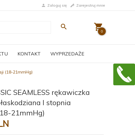
Zaloguj się
Zarejestruj mnie
0
KTU
KONTAKT
WYPRZEDAŻE
sji (18-21mmHg)
SIC SEAMLESS rękawiczka
łaskodziana I stopnia
 (18-21mmHg)
LN