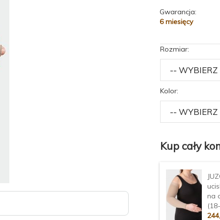
Gwarancja:
6 miesięcy
Rozmiar:
Kolor:
Kup cały kom
JUZ
uci
na 
(18
244