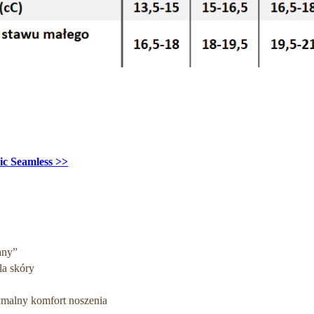
ic Seamless >>
many”
la skóry
malny komfort noszenia