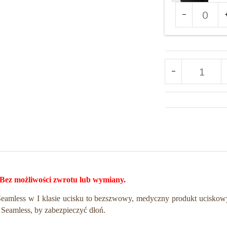
Ilość
dla
produktu
Rozmiar:
3439
Kolor:
Bez możliwości zwrotu lub wymiany.
amless w I klasie ucisku to bezszwowy, medyczny produkt uciskowy 
 Seamless, by zabezpieczyć dłoń.