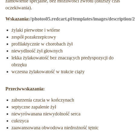
zamówienie specjalne, beż możliwości zwrotu (dłuższy czas
oczekiwania).
Wskazania:
//photos05.redcart.pl/templates/images/descripti
żylaki pierwotne i wtórne
zespół pozakrzepicowy
profilaktycznie w chorobach żył
niewydlność żył głownych
lekka żylakowatość bez znaczących predyspozycji do
obrzęku
wczesna żylakowatość w trakcie ciąży
Przeciwwskazania:
zaburzenia czucia w kończynach
septyczne zapalenie żył
niewyrówanana niewydolność serca
cukrzyca
zaawansowana obwodowa niedrożność tętnic