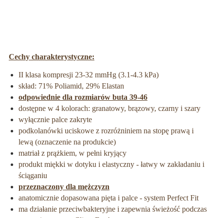
Cechy charakterystyczne:
II klasa komp
r
esji 23-32 mmHg (3.1-4.3 kPa)
skład: 71% Poliamid, 29% Elastan
odpowiednie dla rozmiarów buta 39-46
dostępne w 4 kolorach: granatow
y, brązowy, czarny i szary
wyłącznie palce zakryte
podkolanówki uciskowe z rozróżniniem na stopę prawą i
lewą (oznaczenie na produkcie)
matriał z prążkiem, w pełni kryjący
produkt miękki w dotyku i elastyczny - łatwy w zakładaniu i
ściąganiu
przeznaczony dla mężczyzn
anatomicznie dopasowana pięta i palce - system Perfect Fit
ma działanie przeciwbakteryjne i zapewnia świeżość podczas