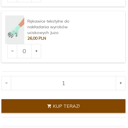
produktu
3375
Rękawice tekstylne do
nakładania wyrobów
uciskowych Juzo
26,
00
PLN
Ilość
dla
produktu
Rozmiar:
3376
KUP TERAZ!