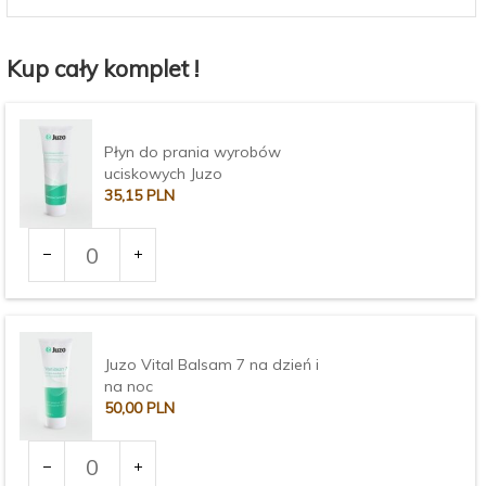
Kup cały komplet !
Płyn do prania wyrobów
uciskowych Juzo
35,
15
PLN
Ilość
dla
produktu
3373
Juzo Vital Balsam 7 na dzień i
na noc
50,
00
PLN
Ilość
dla