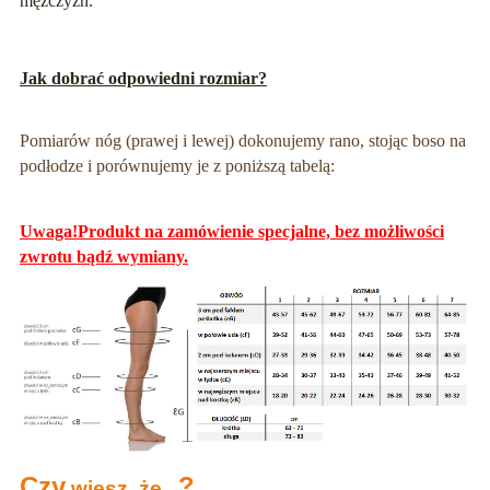
mężczyzn.
Jak dobrać odpowiedni rozmiar?
Pomiarów nóg (prawej i lewej) dokonujemy rano, stojąc boso na
podłodze i porównujemy je z poniższą tabelą:
Uwaga!Produkt na zamówienie specjalne, bez możliwości
zwrotu bądź wymiany.
Czy
?
wiesz, że...