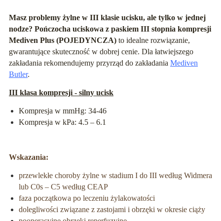
Masz problemy żylne w III klasie ucisku, ale tylko w jednej
nodze? Pończocha uciskowa z paskiem III stopnia kompresji
Mediven Plus (POJEDYNCZA)
to idealne rozwiązanie,
gwarantujące skuteczność w dobrej cenie. Dla łatwiejszego
zakładania rekomendujemy przyrząd do zakładania
Mediven
Butler
.
III klasa kompresji - silny ucisk
Kompresja w mmHg: 34-46
Kompresja w kPa: 4.5 – 6.1
Wskazania:
przewlekłe choroby żylne w stadium I do III według Widmera
lub C0s – C5 według CEAP
faza początkowa po leczeniu żylakowatości
dolegliwości związane z zastojami i obrzęki w okresie ciąży
pooperacyjne obrzęki reperfuzyjne