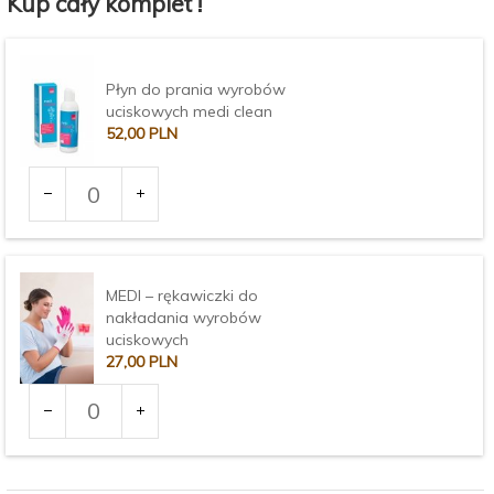
Kup cały komplet !
Płyn do prania wyrobów
uciskowych medi clean
52,
00
PLN
Ilość
dla
produktu
2781
MEDI – rękawiczki do
nakładania wyrobów
uciskowych
27,
00
PLN
Ilość
dla
produktu
Rozmiar:
2967