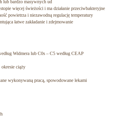
ch lub bardzo masywnych ud
topie więcej świeżości i ma działanie przeciwbakteryjne
ość powietrza i niezawodną regulację temperatury
ntująca łatwe zakładanie i zdejmowanie
II według Widmera lub C0s – C5 według CEAP
 okresie ciąży
wane wykonywaną pracą, spowodowane lekami
ch