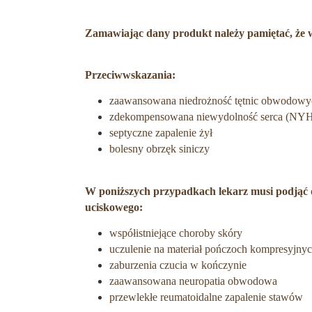
Zamawiając dany produkt należy pamiętać, że ws
Przeciwwskazania:
zaawansowana niedrożność tętnic obwodowy
zdekompensowana niewydolność serca (NYHA
septyczne zapalenie żył
bolesny obrzęk siniczy
W poniższych przypadkach lekarz musi podjąć d
uciskowego:
współistniejące choroby skóry
uczulenie na materiał pończoch kompresyjny
zaburzenia czucia w kończynie
zaawansowana neuropatia obwodowa
przewlekłe reumatoidalne zapalenie stawów