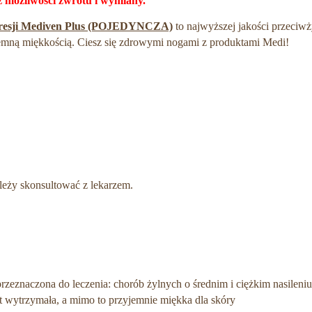
 możliwości zwrotu i wymiany.
mpresji Mediven Plus (POJEDYNCZA)
to najwyższej jakości przeciw
jemną miękkością. Ciesz się zdrowymi nogami z produktami Medi!
ży skonsultować z lekarzem.
przeznaczona do leczenia: chorób żylnych o średnim i ciężkim nasileni
est wytrzymała, a mimo to przyjemnie miękka dla skóry