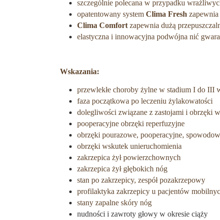
szczególnie polecana w przypadku wrażliwy
opatentowany system
Clima Fresh
zapewnia s
Clima Comfort
zapewnia dużą przepuszczaln
elastyczna i innowacyjna podwójna nić gwara
Wskazania:
przewlekłe choroby żylne w stadium I do I
faza początkowa po leczeniu żylakowatości
dolegliwości związane z zastojami i obrzęki w
pooperacyjne obrzęki reperfuzyjne
obrzęki pourazowe, pooperacyjne, spowodo
obrzęki wskutek unieruchomienia
zakrzepica żył powierzchownych
zakrzepica żył głębokich nóg
stan po zakrzepicy, zespół pozakrzepowy
profilaktyka zakrzepicy u pacjentów mobilny
stany zapalne skóry nóg
nudności i zawroty głowy w okresie ciąży