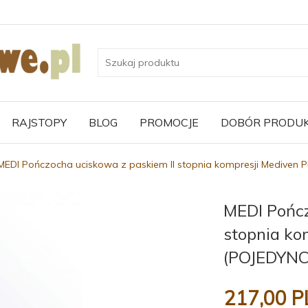
RAJSTOPY
BLOG
PROMOCJE
DOBÓR PRODU
MEDI Pończocha uciskowa z paskiem II stopnia kompresji Mediven 
MEDI Pończ
stopnia ko
(POJEDYN
217,
00
P