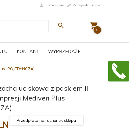
Zaloguj się
Zarejestruj mnie
0
KTU
KONTAKT
WYPRZEDAŻE
Plus (POJEDYNCZA)
ocha uciskowa z paskiem II
mpresji Mediven Plus
CZA)
Przedpłata na rachunek sklepu
LN