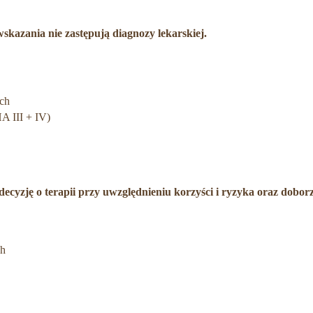
kazania nie zastępują diagnozy lekarskiej.
ch
 III + IV)
ecyzję o terapii przy uwzględnieniu korzyści i ryzyka oraz dobo
ch