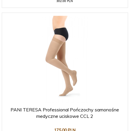
302.00 PLN
PANI TERESA Professional Pończochy samonośne
medyczne uciskowe CCL 2
175,
00
PLN