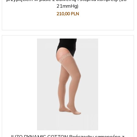
21mmHg)
210,
00
PLN
JUZO DYNAMIC COTTON Pończochy samonośne z