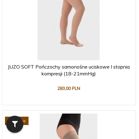
JUZO SOFT Pończochy samonośne uciskowe I stopnia
kompresji (18-21mmHg)
283,
00
PLN
Promocja