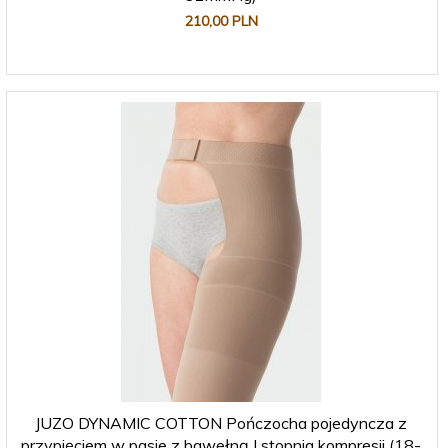
210,
00
PLN
JUZO DYNAMIC COTTON Pończocha pojedyncza z
przypięciem w pasie z bawełną I stopnia kompresji (18-