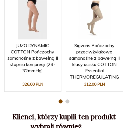
JUZO DYNAMIC
Sigvaris Pończochy
COTTON Pończochy
przeciwżylakowe
samonośne z bawełną II
samonośne z bawełną II
stopnia kompresji (23-
klasy ucisku COTTON
32mmHg)
Essential
THERMOREGULATING
326,
00
PLN
312,
00
PLN
Klienci, którzy kupili ten produkt
wybrali również...