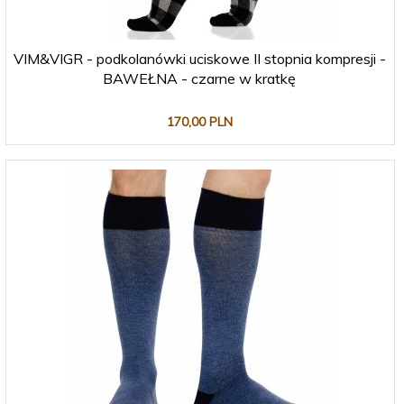
VIM&VIGR - podkolanówki uciskowe II stopnia kompresji -
BAWEŁNA - czarne w kratkę
170,
00
PLN