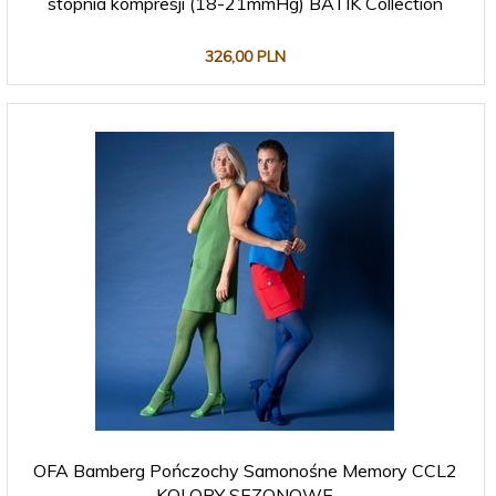
stopnia kompresji (18-21mmHg) BATIK Collection
326,
00
PLN
OFA Bamberg Pończochy Samonośne Memory CCL2
KOLORY SEZONOWE