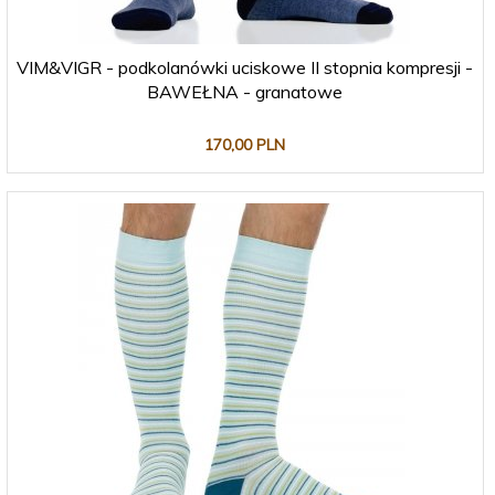
VIM&VIGR - podkolanówki uciskowe II stopnia kompresji -
BAWEŁNA - granatowe
170,
00
PLN