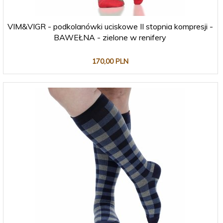
VIM&VIGR - podkolanówki uciskowe II stopnia kompresji -
BAWEŁNA - zielone w renifery
170,
00
PLN