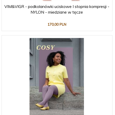
VIM&VIGR - podkolanówki uciskowe I stopnia kompresji -
NYLON - miedziane w tęcze
170,
00
PLN