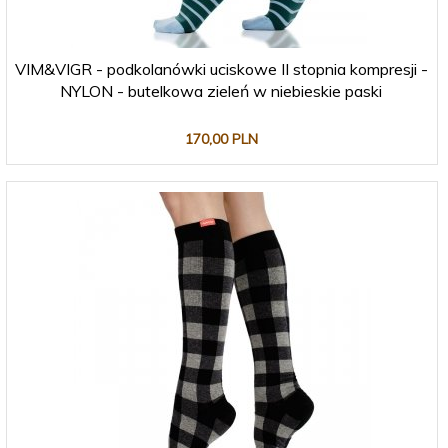
VIM&VIGR - podkolanówki uciskowe II stopnia kompresji -
NYLON - butelkowa zieleń w niebieskie paski
170,
00
PLN