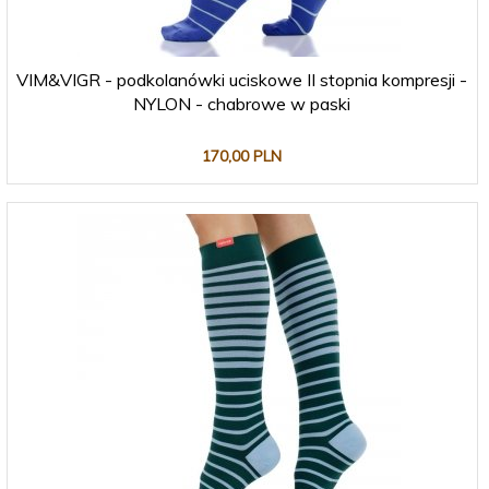
VIM&VIGR - podkolanówki uciskowe II stopnia kompresji -
NYLON - chabrowe w paski
170,
00
PLN