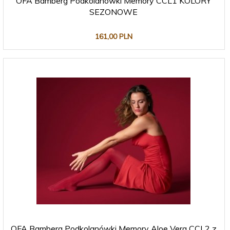
OFA Bamberg Podkolanówki Memory CCL1 KOLORY
SEZONOWE
161,
00
PLN
OFA Bamberg Podkolanówki Memory Aloe Vera CCL2 z