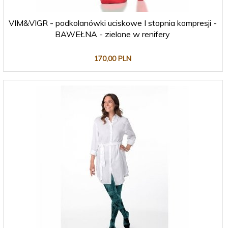
VIM&VIGR - podkolanówki uciskowe I stopnia kompresji -
BAWEŁNA - zielone w renifery
170,
00
PLN