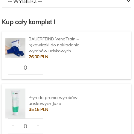
Kup cały komplet !
BAUERFEIND VenoTrain –
rękawiczki do nakładania
wyrobów uciskowych
26,
00
PLN
Ilość
dla
produktu
Rozmiar:
2270
Płyn do prania wyrobów
uciskowych Juzo
35,
15
PLN
Ilość
dla
produktu