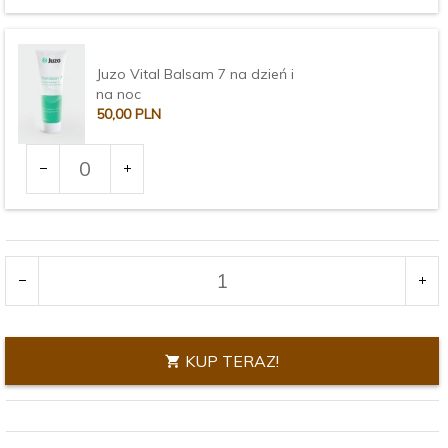
3373
Juzo Vital Balsam 7 na dzień i
na noc
50,
00
PLN
Ilość
dla
produktu
3375
KUP TERAZ!