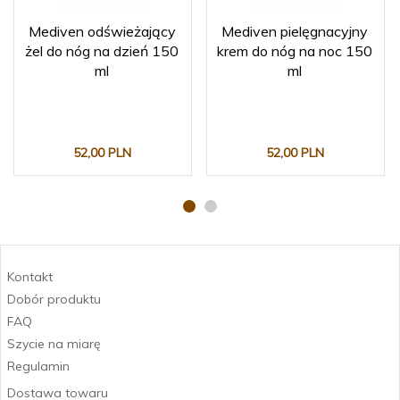
Mediven odświeżający
Mediven pielęgnacyjny
żel do nóg na dzień 150
krem do nóg na noc 150
ml
ml
52,
00
PLN
52,
00
PLN
Kontakt
Dobór produktu
FAQ
Szycie na miarę
Regulamin
Dostawa towaru