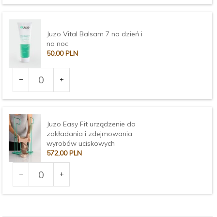
3373
Juzo Vital Balsam 7 na dzień i
na noc
50,
00
PLN
Ilość
dla
produktu
3375
Juzo Easy Fit urządzenie do
zakładania i zdejmowania
wyrobów uciskowych
572,
00
PLN
Ilość
dla
produktu
Wariant:
3377