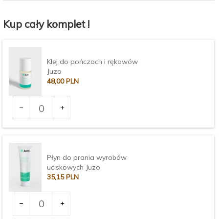
Kup cały komplet !
Klej do pończoch i rękawów
Juzo
48,
00
PLN
Ilość
dla
produktu
3372
Płyn do prania wyrobów
uciskowych Juzo
35,
15
PLN
Ilość
dla
produktu