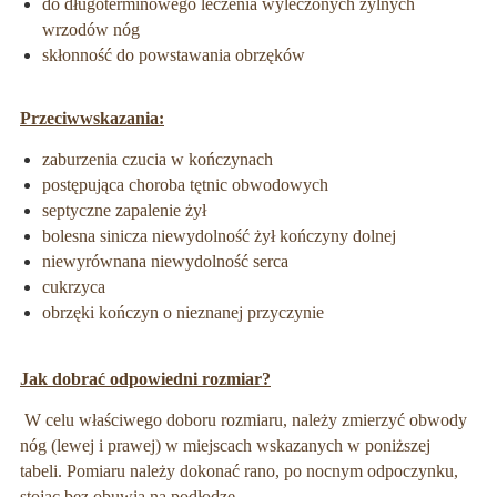
do długoterminowego leczenia wyleczonych żylnych
wrzodów nóg
skłonność do powstawania obrzęków
Przeciwwskazania:
zaburzenia czucia w kończynach
postępująca choroba tętnic obwodowych
septyczne zapalenie żył
bolesna sinicza niewydolność żył kończyny dolnej
niewyrównana niewydolność serca
cukrzyca
obrzęki kończyn o nieznanej przyczynie
Jak dobrać odpowiedni rozmiar?
W celu właściwego doboru rozmiaru, należy zmierzyć obwody
nóg (lewej i prawej) w miejscach wskazanych w poniższej
tabeli. Pomiaru należy dokonać rano, po nocnym odpoczynku,
stojąc bez obuwia na podłodze.