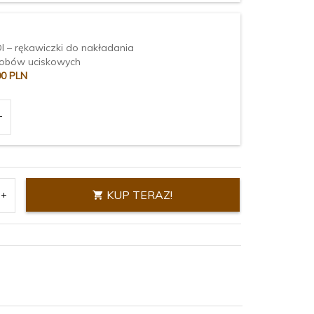
I – rękawiczki do nakładania
obów uciskowych
00
PLN
KUP TERAZ!