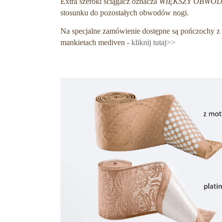
Extra szeroki ściągacz oznacza
WIĘKSZY OBWÓ
stosunku do pozostałych obwodów nogi.
Na specjalne zamówienie dostępne są pończochy z m
mankietach mediven -
kliknij tutaj>>