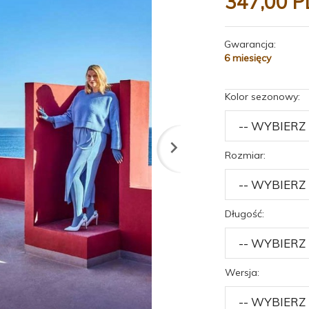
347,
00
P
Gwarancja:
6 miesięcy
Kolor sezonowy:
Rozmiar:
Długość:
Wersja: