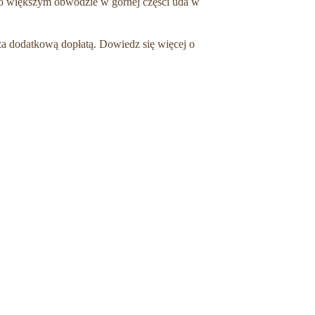
b o większym obwodzie w górnej części uda w
 za dodatkową dopłatą.
Dowiedz się więcej o