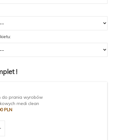
kietu:
plet !
n do prania wyrobów
skowych medi clean
00
PLN