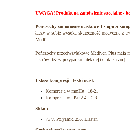
UWAGA! Produkt na zamówienie specjalne - be
Pończochy samonośne uciskowe I stopnia komp
łączy w sobie wysoką skuteczność medyczną z trw
Medi!
Pończochy przeciwżylakowe Mediven Plus mają mocn
jak również w przypadku miękkiej tkanki łącznej.
I klasa kompresji - lekki ucisk
Kompresja w mmHg : 18-21
Kompresja w kPa: 2.4 – 2.8
Skład:
75 % Polyamid 25% Elastan
Cechy charakterystyczne: