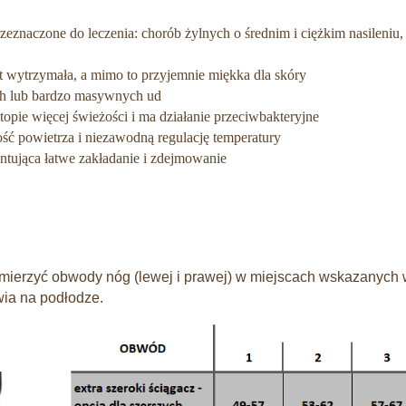
zeznaczone do leczenia: chorób żylnych o średnim i ciężkim nasileniu,
est wytrzymała, a mimo to przyjemnie miękka dla skóry
ch lub bardzo masywnych ud
opie więcej świeżości i ma działanie przeciwbakteryjne
ć powietrza i niezawodną regulację temperatury
ntująca łatwe zakładanie i zdejmowanie
mierzyć obwody nóg (lewej i prawej) w miejscach wskazanych w
wia na podłodze.