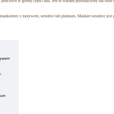
D
pończoch w górnej części uda. Jest to wariant przeznaczony dla osó
ankietem: z motywem, sensitive lub platinum. Mankiet sensitive jest