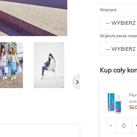
Wariant:
Wykończenie man
Kup cały kom
Pły
uci
52,
Ilość
dla
produktu