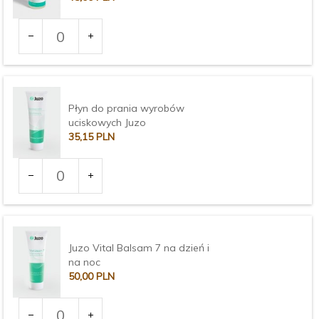
Ilość
dla
produktu
3372
Płyn do prania wyrobów
uciskowych Juzo
35,
15
PLN
Ilość
dla
produktu
3373
Juzo Vital Balsam 7 na dzień i
na noc
50,
00
PLN
Ilość
dla