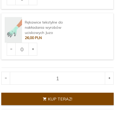
produktu
3375
Rękawice tekstylne do
nakładania wyrobów
uciskowych Juzo
26,
00
PLN
Ilość
dla
produktu
Rozmiar:
3376
KUP TERAZ!