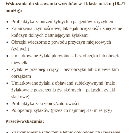
Wskazania do stosowania wyrobów w I klasie ucisku (18-21
mmHg):
Profilaktyka zaburzeń żylnych u pacjentów z ryzykiem
Zaburzenia czynnościowe, takie jak ociężałość i zmęczenie
kończyn dolnych z istniejącymi żylakami
Obrzęki wieczorne z powodu przyczyn miejscowych
(żylnych)
Umiarkowane żylaki pierwotne – bez obrzęku lub obrzęk
niewielki
Żylaki w przebiegu ciąży – bez obrzęku lub z niewielkim
obrzękiem
Umiarkowane żylaki z objawami subiektywnymi (małe
żylakowate poszerzenia żył skórnych = pajączki, żylaki
siatkowe)
Profilaktyka zakrzepicy/zatorowości
Po operacji żylaków (przez co najmniej 3-6 miesięcy)
Przeciwwskazania:
Zaawansowane schorzenia tętnic obwodowych (zwężenie,