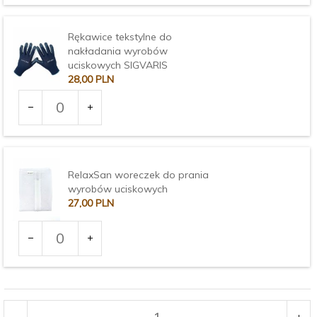
1903
Rękawice tekstylne do
nakładania wyrobów
uciskowych SIGVARIS
28,
00
PLN
Ilość
dla
produktu
Rozmiar:
2969
RelaxSan woreczek do prania
wyrobów uciskowych
27,
00
PLN
Ilość
dla
produktu
3681