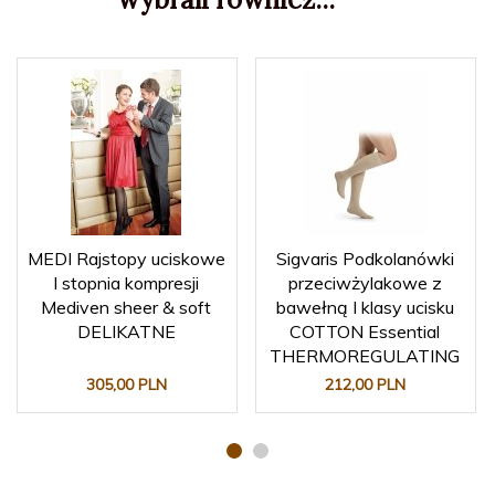
MEDI Rajstopy uciskowe
Sigvaris Podkolanówki
I stopnia kompresji
przeciwżylakowe z
Mediven sheer & soft
bawełną I klasy ucisku
DELIKATNE
COTTON Essential
THERMOREGULATING
305,
00
PLN
212,
00
PLN