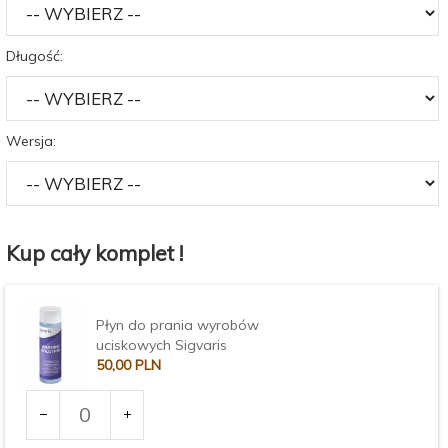
Długość:
Wersja:
Kup cały komplet !
Płyn do prania wyrobów
uciskowych Sigvaris
50,
00
PLN
Ilość
dla
produktu