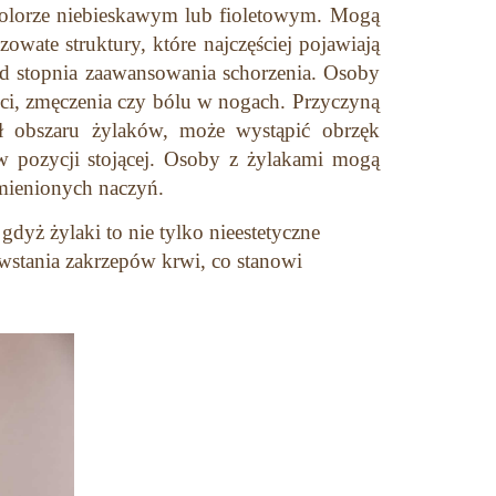
 kolorze niebieskawym lub fioletowym. Mogą
zowate struktury, które najczęściej pojawiają
 od stopnia zaawansowania schorzenia. Osoby
ści, zmęczenia czy bólu w nogach. Przyczyną
ł obszaru żylaków, może wystąpić obrzęk
w pozycji stojącej. Osoby z żylakami mogą
zmienionych naczyń.
dyż żylaki to nie tylko nieestetyczne
wstania zakrzepów krwi, co stanowi