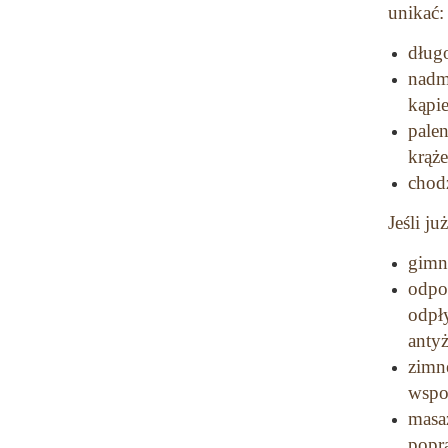
unikać:
dług
nadm
kąpie
pale
krąż
chod
Jeśli j
gimna
odpo
odpł
anty
zimn
wspo
masa
popra