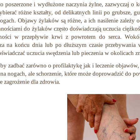
to poszerzone i wydłużone naczynia żylne, zazwyczaj o
ybierać różne kształty, od delikatnych linii po grubsze, gu
nogach. Objawy żylaków są różne, a ich nasilenie zależy
nnościami do żylaków często doświadczają uczucia ciężko
dności w przepływie krwi z powrotem do serca. Wokó
za na końcu dnia lub po dłuższym czasie przebywania 
oświadczać uczucia swędzenia lub pieczenia w okolicach 
by zadbać zarówno o profilaktykę jak i leczenie objawów, g
na nogach, ale schorzenie, które może doprowadzić do po
 zagrożenie dla zdrowia.