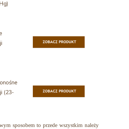
Hg)
e
i
onośne
i (23-
mowym sposobem to przede wszystkim należy