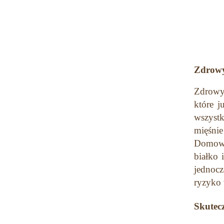
Zdrowy 
Zdrowy 
które j
wszystk
mięśnie
Domowy 
białko 
jednocz
ryzyko 
Skutec