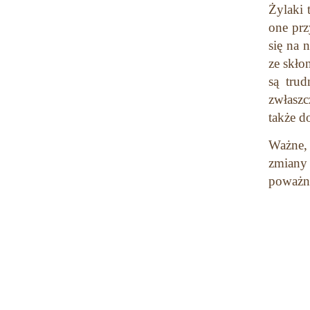
Żylaki 
one prz
się na 
ze skło
są tru
zwłaszc
także d
Ważne, 
zmiany 
poważne