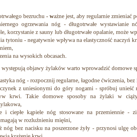
otrwałego bezruchu
- w
ażne jest, aby regularnie zmieniać p
iernego ogrzewania nóg - długotrwałe wystawianie n
le, korzystanie z sauny lub długotrwałe opalanie, może 
nia tytoniu - negatywnie wpływa na elastyczność naczyń 
eniem,
zenia na wysokich obcasach.
uż występują objawy żylaków warto wprowadzić domowe spo
styka nóg - rozpocznij regularne, łagodne ćwiczenia, bez
czynek z uniesionymi do góry nogami - spróbuj unieść 
yw krwi. Takie domowe sposoby na żylaki w ciąży 
żylakowa,
e i ciepłe kąpiele nóg stosowane na przemiennie - zim
magają w rozluźnieniu mięśni,
ż nóg bez nacisku na poszerzone żyły - przynosi ulgę o
wia krążenie krwi.