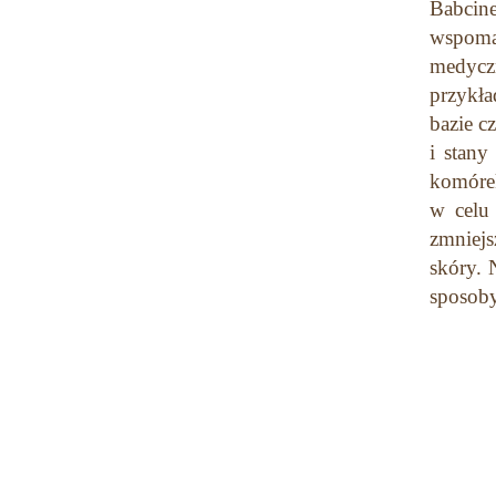
Babcine
wspomag
medyczn
przykł
bazie c
i stan
komórek
w celu
zmniejs
skóry. 
sposoby