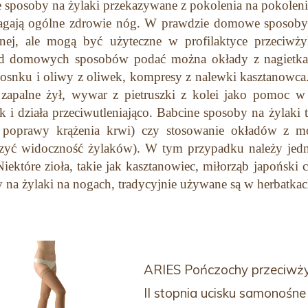
 sposoby na żylaki przekazywane z pokolenia na pokoleni
ają ogólne zdrowie nóg. W prawdzie domowe sposoby na 
ej, ale mogą być użyteczne w profilaktyce przeciwżyl
ad domowych sposobów podać można okłady z nagietka,
zosnku i oliwy z oliwek, kompresy z nalewki kasztanowca
y zapalne żył, wywar z pietruszki z kolei jako pomoc
 i działa przeciwutleniająco. Babcine sposoby na żylaki 
 poprawy krążenia krwi) czy stosowanie okładów z m
zyć widoczność żylaków). W tym przypadku należy jedn
Niektóre zioła, takie jak kasztanowiec, miłorząb japoński 
 na żylaki na nogach, tradycyjnie używane są w herbatkac
ARIES Pończochy przeciwż
II stopnia ucisku samonośne