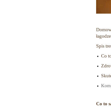
Domowe 
łagodze
Spis tre
Co to
Zdrow
Skut
Komp
Co to s