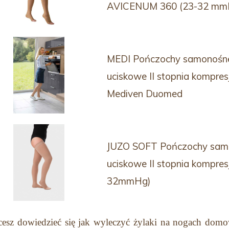
AVICENUM 360 (23-32 mm
MEDI Pończochy samonośn
uciskowe II stopnia kompresj
Mediven Duomed
JUZO SOFT Pończochy sam
uciskowe II stopnia kompresj
32mmHg)
hcesz dowiedzieć się jak wyleczyć żylaki na nogach do