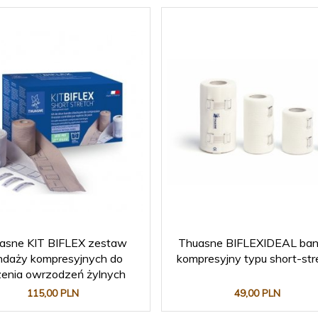
asne KIT BIFLEX zestaw
Thuasne BIFLEXIDEAL ba
ndaży kompresyjnych do
kompresyjny typu short-str
zenia owrzodzeń żylnych
115,
00
PLN
49,
00
PLN