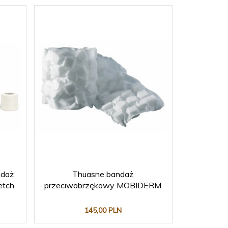
ndaż
Thuasne bandaż
etch
przeciwobrzękowy MOBIDERM
145,
00
PLN