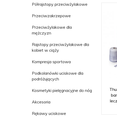
Półrajstopy przeciwżylakowe
Przeciwzakrzepowe
Przeciwżylakowe dla
mężczyzn
Rajstopy przeciwżylakowe dla
kobiet w ciąży
Kompresja sportowa
Podkolanówki uciskowe dla
podróżujących
Thu
Kosmetyki pielęgnacyjne do nóg
ba
lec
Akcesoria
Rękawy uciskowe