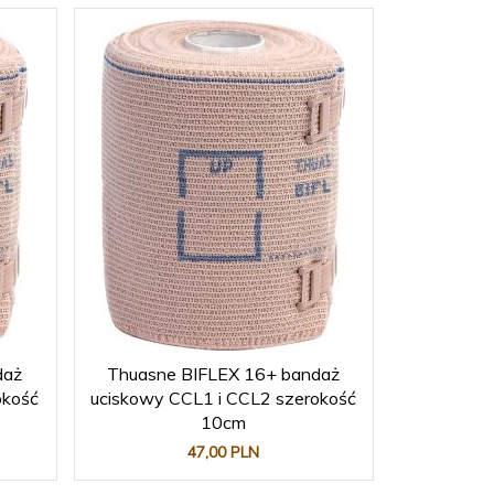
daż
Thuasne BIFLEX 16+ bandaż
okość
uciskowy CCL1 i CCL2 szerokość
10cm
47,
00
PLN