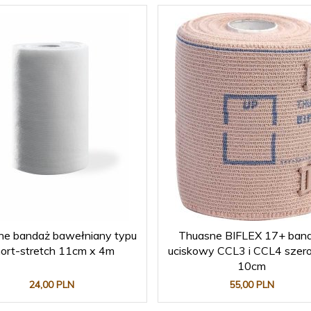
ne bandaż bawełniany typu
Thuasne BIFLEX 17+ ban
hort-stretch 11cm x 4m
uciskowy CCL3 i CCL4 szer
10cm
24,
00
PLN
55,
00
PLN