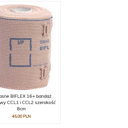
asne BIFLEX 16+ bandaż
owy CCL1 i CCL2 szerokość
8cm
45,
00
PLN