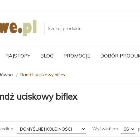
RAJSTOPY
BLOG
PROMOCJE
DOBÓR PRODU
główna
Bandż uciskowy biflex
ndż uciskowy biflex
sort
pop
według:
Wyświetl po
p