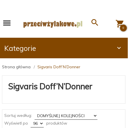
0
Kategorie
Strona główna
Sigvaris Doff’N’Donner
Sigvaris Doff’N’Donner
sort
Sortuj według:
pop
Wyświetl po
produktów