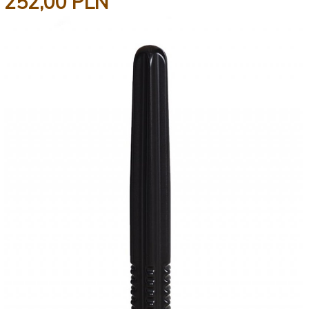
252,
00
PLN