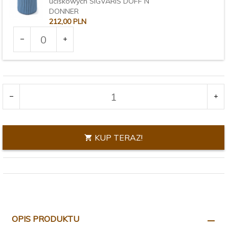
uciskowych SIGVARIS DOFF N’
DONNER
212,
00
PLN
Ilość
dla
produktu
2235
KUP TERAZ!
OPIS PRODUKTU