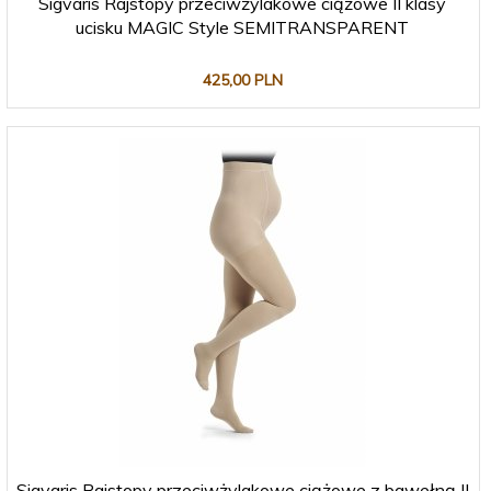
Sigvaris Rajstopy przeciwżylakowe ciążowe II klasy
ucisku MAGIC Style SEMITRANSPARENT
425,
00
PLN
Sigvaris Rajstopy przeciwżylakowe ciążowe z bawełną II