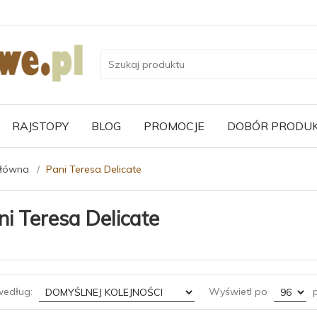
RAJSTOPY
BLOG
PROMOCJE
DOBÓR PRODU
główna
Pani Teresa Delicate
ni Teresa Delicate
sort
pop
według:
Wyświetl po
p