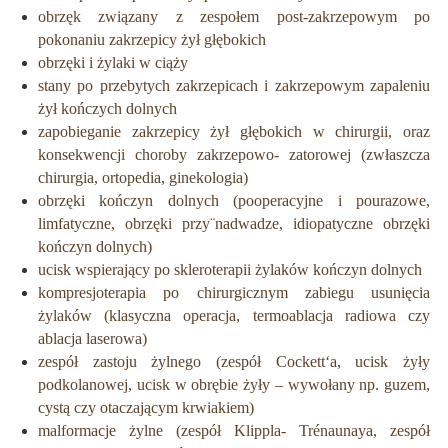
obrzęk związany z zespołem post-zakrzepowym po
pokonaniu zakrzepicy żył głębokich
obrzęki i żylaki w ciąży
stany po przebytych zakrzepicach i zakrzepowym zapaleniu
żył kończych dolnych
zapobieganie zakrzepicy żył głębokich w chirurgii, oraz
konsekwencji choroby zakrzepowo- zatorowej (zwłaszcza
chirurgia, ortopedia, ginekologia)
obrzęki kończyn dolnych (pooperacyjne i pourazowe,
limfatyczne, obrzęki przy¨nadwadze, idiopatyczne obrzęki
kończyn dolnych)
ucisk wspierający po skleroterapii żylaków kończyn dolnych
kompresjoterapia po chirurgicznym zabiegu usunięcia
żylaków (klasyczna operacja, termoablacja radiowa czy
ablacja laserowa)
zespół zastoju żylnego (zespół Cockett‘a, ucisk żyły
podkolanowej, ucisk w obrębie żyły – wywołany np. guzem,
cystą czy otaczającym krwiakiem)
malformacje żylne (zespół Klippla- Trénaunaya, zespół