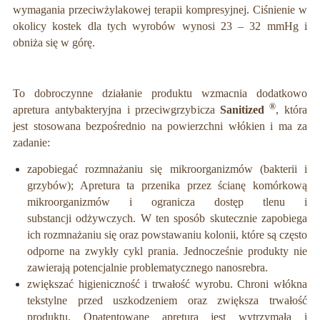
wymagania przeciwżylakowej terapii kompresyjnej. Ciśnienie w
okolicy kostek dla tych wyrobów wynosi 23 – 32 mmHg i
obniża się w górę.
To dobroczynne działanie produktu wzmacnia dodatkowo
®
apretura antybakteryjna i przeciwgrzybicza
Sanitized
, która
jest stosowana bezpośrednio na powierzchni włókien i ma za
zadanie:
zapobiegać rozmnażaniu się mikroorganizmów (bakterii i
grzybów); Apretura ta przenika przez ścianę komórkową
mikroorganizmów i ogranicza dostęp tlenu i
substancji
odżywczych. W ten sposób skutecznie zapobiega
ich rozmnażaniu się oraz powstawaniu kolonii, które są często
odporne na zwykły cykl prania. Jednocześnie produkty nie
zawierają potencjalnie problematycznego nanosrebra.
zwiększać higieniczność i trwałość wyrobu. Chroni włókna
tekstylne przed uszkodzeniem oraz zwiększa trwałość
produktu. Opatentowane apretura jest wytrzymała i