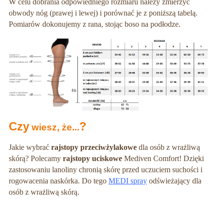
W celu dobrania odpowiedniego rozmiaru należy zmierzyć
obwody nóg (prawej i lewej) i porównać je z poniższą tabelą.
Pomiarów dokonujemy z rana, stojąc boso na podłodze.
Czy
?
wiesz, że...
Jakie wybrać
rajstopy przeciwżylakowe
dla osób z wrażliwą
skórą? Polecamy
rajstopy uciskowe
Mediven Comfort! Dzięki
zastosowaniu lanoliny chronią skórę przed uczuciem suchości i
rogowacenia naskórka. Do tego
MEDI spray
odświeżający dla
osób z wrażliwą skórą.