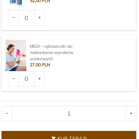
52,
00
PLN
Ilość
dla
produktu
2781
MEDI – rękawiczki do
nakładania wyrobów
uciskowych
27,
00
PLN
Ilość
dla
produktu
Rozmiar:
2967
KUP TERAZ!