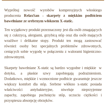
Wypróbuj nowość wyrobów kompresyjnych włoskiego
producenta
RelaxSan - skarpety z miękkim podbiciem
bawełniane ze srebrnym włóknem X-static.
Ten wyjątkowy produkt przeznaczony jest dla osób zmagających
się z cukrzycą, alergiami, grzybicą stóp oraz dla osób mających
wrażliwe i delikatne stopy. Produkt ten mogą zastosować
również osoby bez specjalnych problemów zdrowotnych,
ceniących sobie wygodę w połączeniu z walorami higieniczno-
zdrowotnymi.
Skarpety bawełniane X-static są bardzo
wygodne
i miękkie w
dotyku, a p
łaskie szwy
zapobiegają podrażnieniom.
Dodatkowo, miękkie i wzmocnione podbicie gwarantuje jeszcze
większy komfort dla stóp. Srebrne włókno x-static posiada
właściwości antybakteryjne, niweluje nieprzyjemne
zapachy, zapobiega puchnięciu stóp, uczuciu ciężkości i
przyspiesza absorpcję obrzęków.