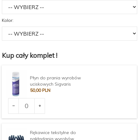
Kolor:
Kup cały komplet !
Płyn do prania wyrobów
uciskowych Sigvaris
50,
00
PLN
Ilość
dla
produktu
1903
Rękawice tekstylne do
nakładania wyrobów