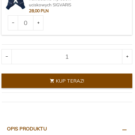
uciskowych SIGVARIS
28,
00
PLN
Ilość
dla
produktu
Rozmiar:
2969
KUP TERAZ!
OPIS PRODUKTU