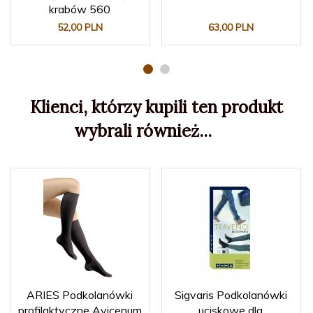
krabów 560
52,
00
PLN
63,
00
PLN
Klienci, którzy kupili ten produkt
wybrali również...
ARIES Podkolanówki
Sigvaris Podkolanówki
profilaktyczne Avicenum
uciskowe dla