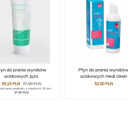
łyn do prania wyrobów
Płyn do prania wyrobó
uciskowych Juzo
uciskowych medi clean
35,
15
PLN
37,00 PLN
52,
00
PLN
sza cena produktu z ostatnich 30 dni:
37.00 PLN