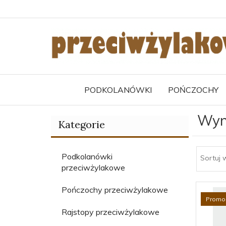
PODKOLANÓWKI
POŃCZOCHY
Wyni
Kategorie
Podkolanówki
Sortuj 
przeciwżylakowe
Pończochy przeciwżylakowe
Promo
Rajstopy przeciwżylakowe