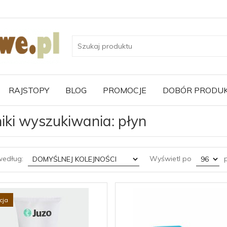
RAJSTOPY
BLOG
PROMOCJE
DOBÓR PRODU
ki wyszukiwania: płyn
sort
pop
według:
Wyświetl po
p
cja