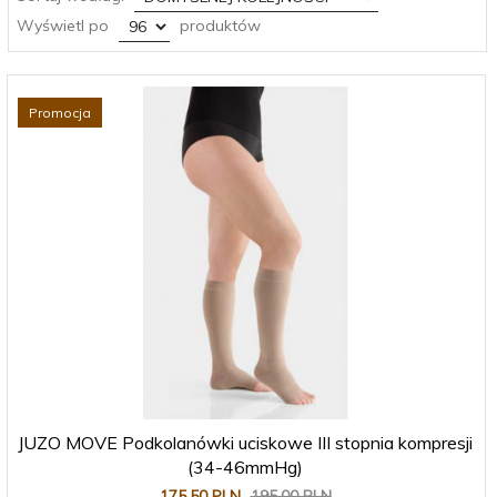
pop
Wyświetl po
produktów
Promocja
JUZO MOVE Podkolanówki uciskowe III stopnia kompresji
(34-46mmHg)
175,
50
PLN
195,00 PLN