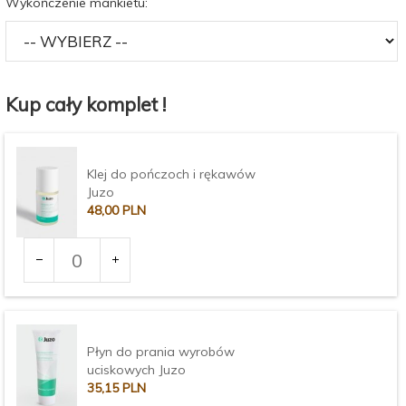
Wykończenie mankietu:
Kup cały komplet !
Klej do pończoch i rękawów
Juzo
48,
00
PLN
Ilość
dla
produktu
3372
Płyn do prania wyrobów
uciskowych Juzo
35,
15
PLN