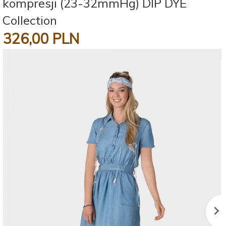
kompresji (23-32mmHg) DIP DYE
Collection
326,
00
PLN