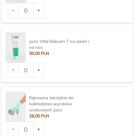
Ilość
dla
produktu
3373
Juzo Vital Balsam 7 na dzień i
na noc
50,
00
PLN
Ilość
dla
produktu
3375
Rękawice tekstylne do
nakładania wyrobów
uciskowych Juzo
26,
00
PLN
Ilość
dla