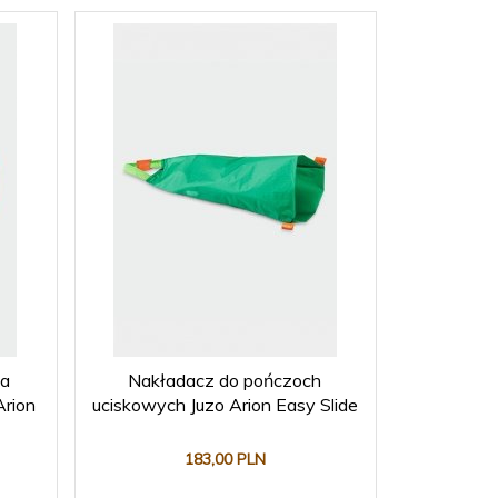
ia
Nakładacz do pończoch
rion
uciskowych Juzo Arion Easy Slide
183,
00
PLN