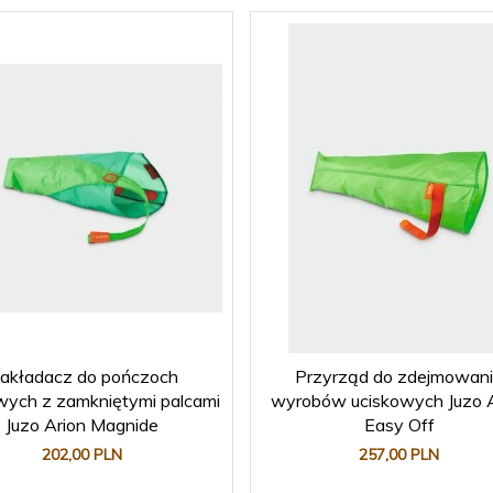
akładacz do pończoch
Przyrząd do zdejmowan
wych z zamkniętymi palcami
wyrobów uciskowych Juzo A
Juzo Arion Magnide
Easy Off
202,
00
PLN
257,
00
PLN