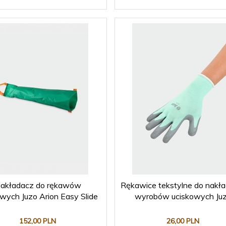
akładacz do rękawów
Rękawice tekstylne do nakła
owych Juzo Arion Easy Slide
wyrobów uciskowych Ju
152,
00
PLN
26,
00
PLN