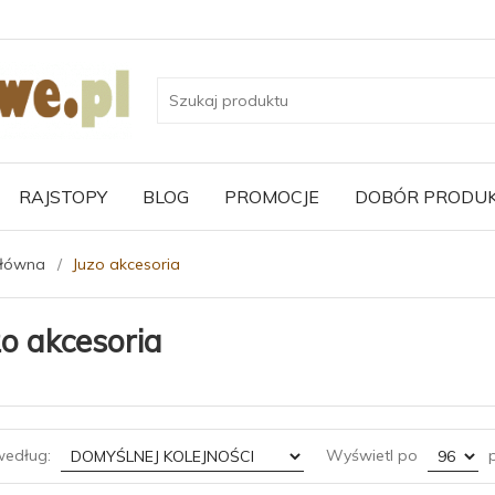
RAJSTOPY
BLOG
PROMOCJE
DOBÓR PRODU
główna
Juzo akcesoria
zo akcesoria
sort
pop
według:
Wyświetl po
p