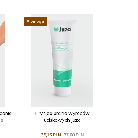
Promocja
dania
Płyn do prania wyrobów
zo
uciskowych Juzo
35,
15
PLN
37,00 PLN