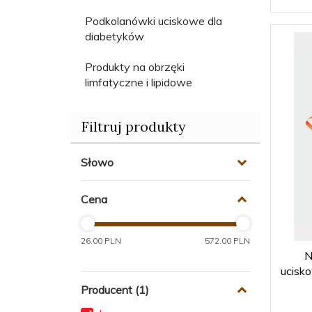
Podkolanówki uciskowe dla
diabetyków
Produkty na obrzęki
limfatyczne i lipidowe
Filtruj produkty
Słowo
Cena
26.00 PLN
572.00 PLN
N
ucisk
Producent