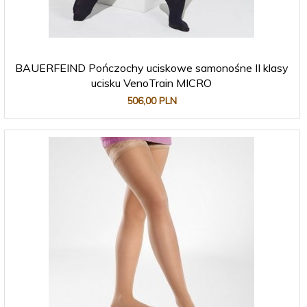
BAUERFEIND Pończochy uciskowe samonośne II klasy
ucisku VenoTrain MICRO
506,
00
PLN