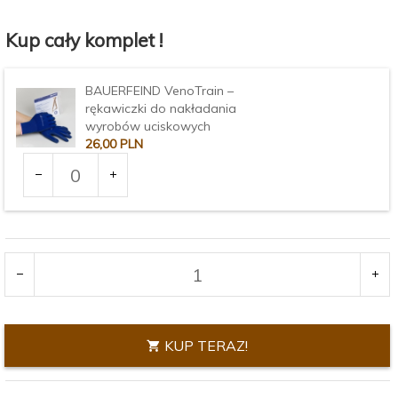
Kup cały komplet !
BAUERFEIND VenoTrain –
rękawiczki do nakładania
wyrobów uciskowych
26,
00
PLN
Ilość
dla
produktu
Rozmiar:
2270
KUP TERAZ!