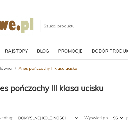
RAJSTOPY
BLOG
PROMOCJE
DOBÓR PRODU
główna
Aries pończochy III klasa ucisku
es pończochy III klasa ucisku
sort
pop
według:
Wyświetl po
p