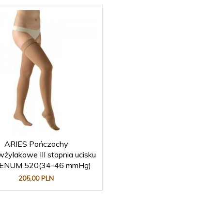
ARIES Pończochy
wżylakowe III stopnia ucisku
ENUM 520(34-46 mmHg)
205,
00
PLN