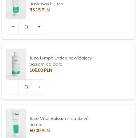
uciskowych Juzo
35,
15
PLN
Ilość
dla
produktu
3373
Juzo Lymph Lotion nawilżający
balsam do ciała
105,
00
PLN
Ilość
dla
produktu
3374
Juzo Vital Balsam 7 na dzień i
na noc
50,
00
PLN