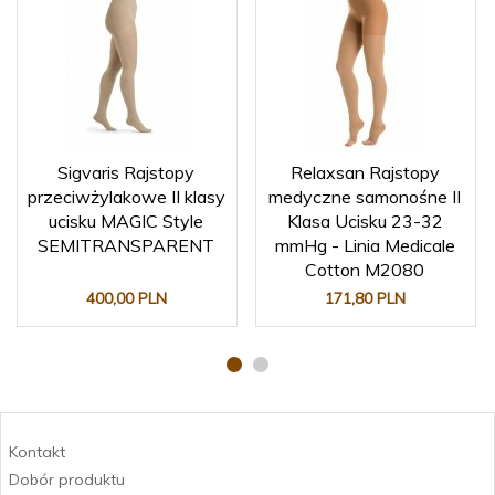
Sigvaris Rajstopy
Relaxsan Rajstopy
przeciwżylakowe II klasy
medyczne samonośne II
ucisku MAGIC Style
Klasa Ucisku 23-32
SEMITRANSPARENT
mmHg - Linia Medicale
Cotton M2080
400,
00
PLN
171,
80
PLN
Kontakt
Dobór produktu