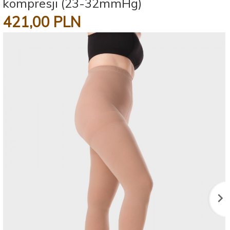
kompresji (23-32mmHg)
421,
00
PLN