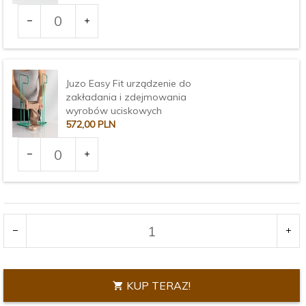
Ilość
dla
produktu
3375
Juzo Easy Fit urządzenie do
zakładania i zdejmowania
wyrobów uciskowych
572,
00
PLN
Ilość
dla
produktu
Wariant:
3377
KUP TERAZ!