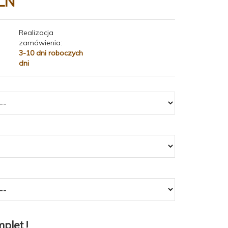
LN
Realizacja
zamówienia:
3-10 dni roboczych
dni
plet !