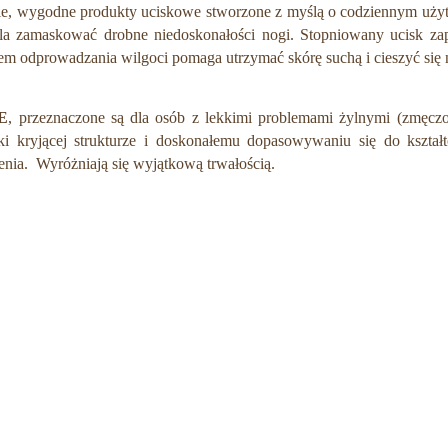
ie, wygodne produkty uciskowe stworzone z myślą o codziennym użyt
wala zamaskować drobne niedoskonałości nogi. Stopniowany ucisk za
tem odprowadzania wilgoci pomaga utrzymać skórę suchą i cieszyć si
E
, przeznaczone są dla osób z lekkimi problemami żylnymi (zmęczon
ki kryjącej strukturze i doskonałemu dopasowywaniu się do kszta
enia. Wyróżniają się wyjątkową trwałością.