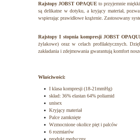
Rajstopy JOBST OPAQUE
to przyjemnie miękk
są delikatne w dotyku, a kryjący materiał, poz
wspierając prawidłowe krążenie. Zastosowany sys
Rajstopy
I stopnia kompresji JOBST OPAQU
żylakowe) oraz w celach profilaktycznych. Dzię
zakładania i zdejmowania gwarantują komfort nosz
Właściwości:
I klasa kompresji (18-21mmHg)
skład: 36% elastan 64% poliamid
unisex
Kryjący materiał
Palce zamknięte
Wzmocnione okolice pięt i palców
6 rozmiarów
produkt medyczny