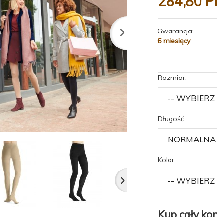
284,
80
P
Gwarancja:
6 miesięcy
Rozmiar:
Długość:
Kolor:
Kup cały kom