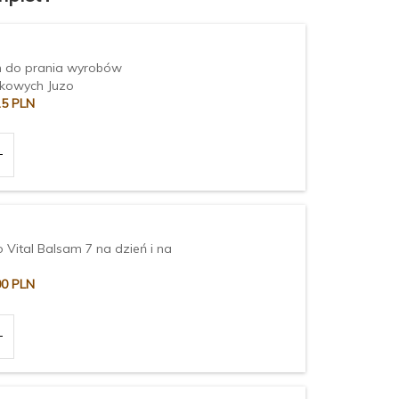
n do prania wyrobów
skowych Juzo
15
PLN
o Vital Balsam 7 na dzień i na
00
PLN