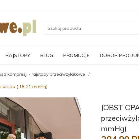
RAJSTOPY
BLOG
PROMOCJE
DOBÓR PRODU
lasa kompresji - rajstopy przeciwżylakowe
a ucisku ( 18-21 mmHg)
JOBST OPA
przeciwżyl
mmHg)