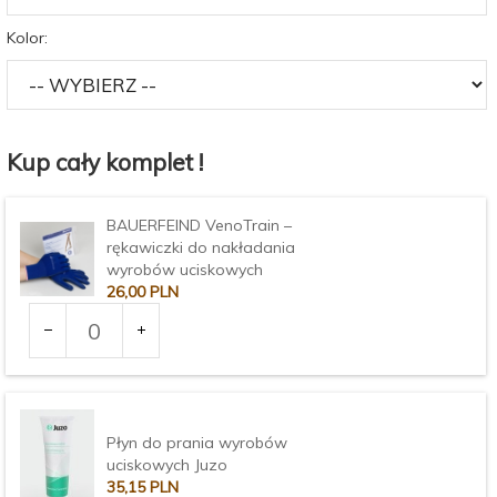
Kolor:
Kup cały komplet !
BAUERFEIND VenoTrain –
rękawiczki do nakładania
wyrobów uciskowych
26,
00
PLN
Ilość
dla
produktu
Rozmiar:
2270
Płyn do prania wyrobów
uciskowych Juzo
35,
15
PLN