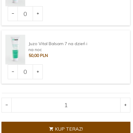
Ilość
dla
produktu
3373
Juzo Vital Balsam 7 na dzień i
na noc
50,
00
PLN
Ilość
dla
produktu
3375
KUP TERAZ!