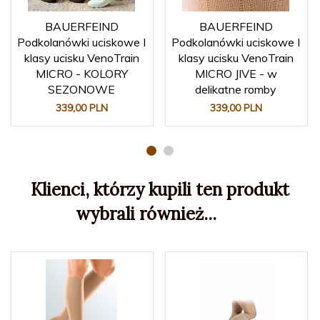
BAUERFEIND
BAUERFEIND
Podkolanówki uciskowe I
Podkolanówki uciskowe I
klasy ucisku VenoTrain
klasy ucisku VenoTrain
MICRO - KOLORY
MICRO JIVE - w
SEZONOWE
delikatne romby
339,
00
PLN
339,
00
PLN
Klienci, którzy kupili ten produkt
wybrali również...