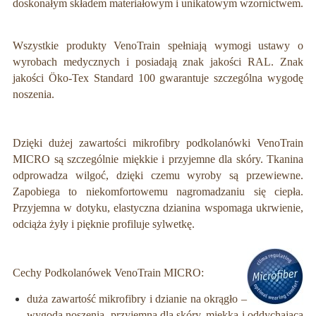
doskonałym składem materiałowym i unikatowym wzornictwem.
Wszystkie produkty VenoTrain spełniają wymogi ustawy o
wyrobach medycznych i posiadają znak jakości RAL. Znak
jakości
Ö
ko-Tex Standard 100 gwarantuje szczególna wygodę
noszenia.
Dzięki dużej zawartości mikrofibry podkolanówki VenoTrain
MICRO są szczególnie miękkie i przyjemne dla skóry. Tkanina
odprowadza wilgoć, dzięki czemu wyroby są przewiewne.
Zapobiega to niekomfortowemu nagromadzaniu się ciepła.
Przyjemna w dotyku, elastyczna dzianina wspomaga ukrwienie,
odciąża żyły i pięknie profiluje sylwetkę.
Cechy Podkolanówek VenoTrain MICRO:
duża zawartość mikrofibry i dzianie na okrągło –
wygoda noszenia, przyjemna dla skóry, miękka i oddychająca