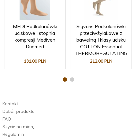
MEDI Podkolanówki
Sigvaris Podkolanówki
uciskowe I stopnia
przeciwżylakowe z
kompresji Mediven
bawełną I klasy ucisku
Duomed
COTTON Essential
THERMOREGULATING
131,
00
PLN
212,
00
PLN
Kontakt
Dobór produktu
FAQ
Szycie na miarę
Regulamin