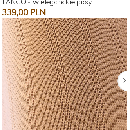
TANGO - w eleganckie pasy
339,
00
PLN