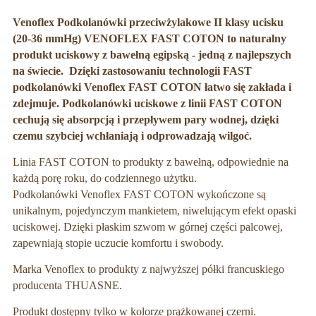
Venoflex Podkolanówki przeciwżylakowe II klasy ucisku
(20-36 mmHg) VENOFLEX FAST COTON to naturalny
produkt uciskowy z bawełną egipską - jedną z najlepszych
na świecie. Dzięki zastosowaniu technologii FAST
podkolanówki Venoflex FAST COTON łatwo się zakłada i
zdejmuje. Podkolanówki uciskowe z linii FAST COTON
cechują się absorpcją i przepływem pary wodnej, dzięki
czemu szybciej wchłaniają i odprowadzają wilgoć.
Linia FAST COTON to produkty z bawełną, odpowiednie na
każdą porę roku, do codziennego użytku.
Podkolanówki Venoflex FAST COTON wykończone są
unikalnym, pojedynczym mankietem, niwelującym efekt opaski
uciskowej. Dzięki płaskim szwom w górnej części palcowej,
zapewniają stopie uczucie komfortu i swobody.
Marka Venoflex to produkty z najwyższej półki francuskiego
producenta THUASNE.
Produkt dostępny tylko w kolorze prążkowanej czerni.