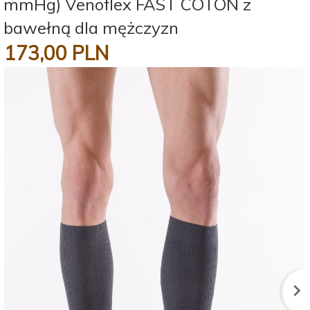
mmHg) Venoflex FAST COTON z
bawełną dla mężczyzn
173,
00
PLN