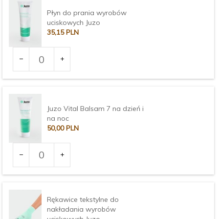
Płyn do prania wyrobów
uciskowych Juzo
35,
15
PLN
Ilość
dla
produktu
3373
Juzo Vital Balsam 7 na dzień i
na noc
50,
00
PLN
Ilość
dla
produktu
3375
Rękawice tekstylne do
nakładania wyrobów
uciskowych Juzo