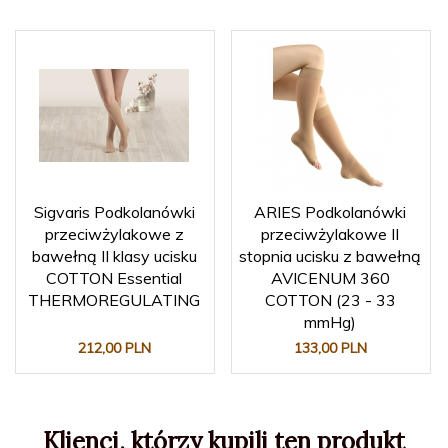
Sigvaris Podkolanówki
ARIES Podkolanówki
przeciwżylakowe z
przeciwżylakowe II
bawełną II klasy ucisku
stopnia ucisku z bawełną
COTTON Essential
AVICENUM 360
THERMOREGULATING
COTTON (23 - 33
mmHg)
212,
00
PLN
133,
00
PLN
Klienci, którzy kupili ten produkt