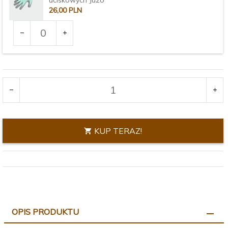
26,
00
PLN
Ilość
dla
produktu
Rozmiar:
3376
KUP TERAZ!
OPIS PRODUKTU