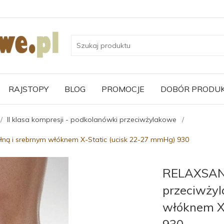
RAJSTOPY
BLOG
PROMOCJE
DOBÓR PRODU
II klasa kompresji - podkolanówki przeciwżylakowe
ą i srebrnym włóknem X-Static (ucisk 22-27 mmHg) 930
RELAXSAN
przeciwżyl
włóknem X
930