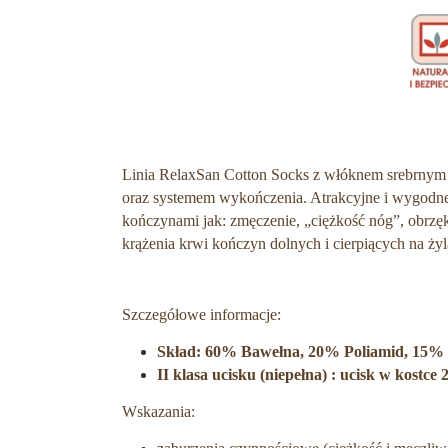
Linia RelaxSan Cotton Socks z włóknem srebrnym
oraz systemem wykończenia. Atrakcyjne i wygodne 
kończynami jak: zmęczenie, „ciężkość nóg”, obrzę
krążenia krwi kończyn dolnych i cierpiących na żyl
Szczegółowe informacje:
Skład
: 60
% Bawełna, 20% Poliamid, 15% E
II klasa ucisku (niepełna) : ucisk w kostc
Wskazania: