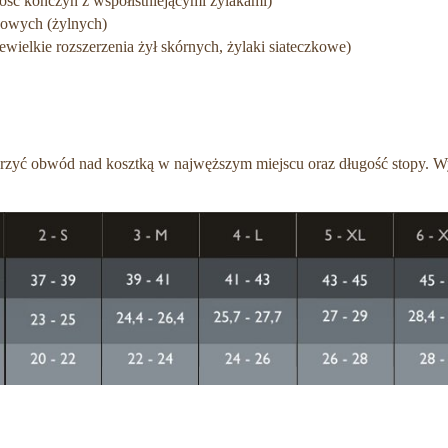
ość kończyn z współistniejącymi żylakami)
cowych (żylnych)
wielkie rozszerzenia żył skórnych, żylaki siateczkowe)
rzyć obwód nad kosztką w najwęższym miejscu oraz długość stopy. Wy