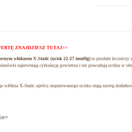
FERTĘ
ZNAJDZIESZ TUTAJ>>
ebrnym włóknem X-Static (ucisk 22-27 mmHg)
to produkt leczniczy 
lanówki zapewniają cyrkulację powietrza i nie powodują ucisku w obr
go włókna X-Static oprócz stopniowanego ucisku mają szereg dodatko
ujące