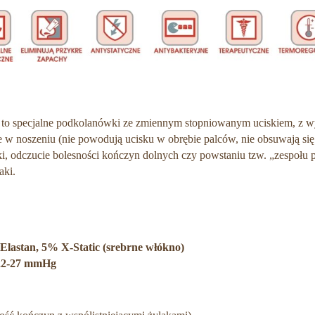
 to specjalne podkolanówki ze zmiennym stopniowanym uciskiem, z w
w noszeniu (nie powodują ucisku w obrębie palców, nie obsuwają się
ki, odczucie bolesności kończyn dolnych czy powstaniu tzw. „zespołu
aki.
lastan, 5% X-Static (srebrne włókno)
e 22-27 mmHg