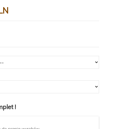
LN
plet !
n do prania wyrobów