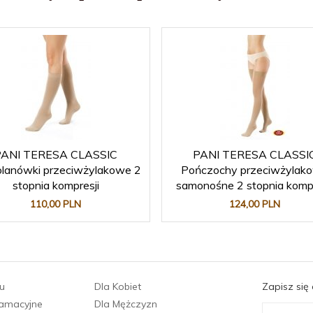
PANI TERESA CLASSIC
PANI TERESA CLASSI
lanówki przeciwżylakowe 2
Pończochy przeciwżylak
stopnia kompresji
samonośne 2 stopnia kompr
110,
00
PLN
124,
00
PLN
u
Dla Kobiet
Zapisz się
lamacyjne
Dla Mężczyzn