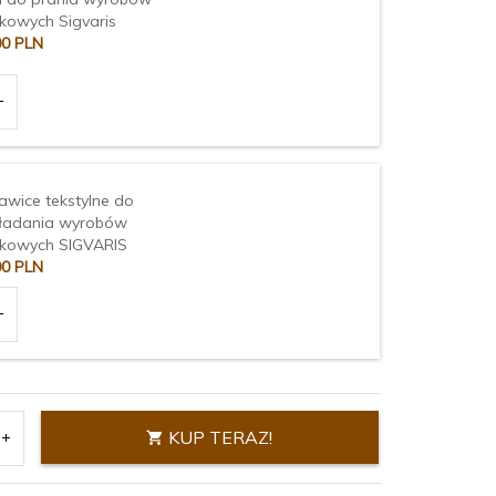
skowych Sigvaris
00
PLN
awice tekstylne do
ładania wyrobów
skowych SIGVARIS
00
PLN
KUP TERAZ!