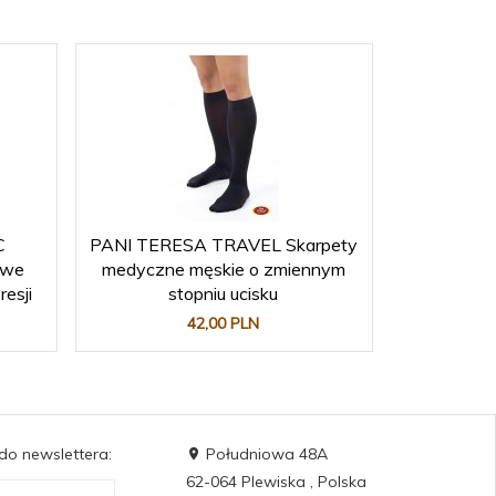
C
PANI TERESA TRAVEL Skarpety
owe
medyczne męskie o zmiennym
esji
stopniu ucisku
42,
00
PLN
 do newslettera:
Południowa 48A
62-064
Plewiska
,
Polska