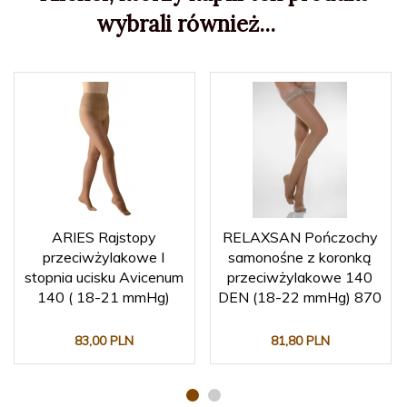
wybrali również...
ARIES Rajstopy
RELAXSAN Pończochy
przeciwżylakowe I
samonośne z koronką
stopnia ucisku Avicenum
przeciwżylakowe 140
140 ( 18-21 mmHg)
DEN (18-22 mmHg) 870
83,
00
PLN
81,
80
PLN