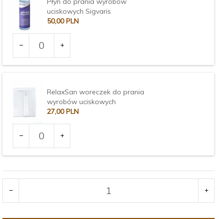
Płyn do prania wyrobów
uciskowych Sigvaris
50,
00
PLN
Ilość
dla
produktu
1903
RelaxSan woreczek do prania
wyrobów uciskowych
27,
00
PLN
Ilość
dla
produktu
3681