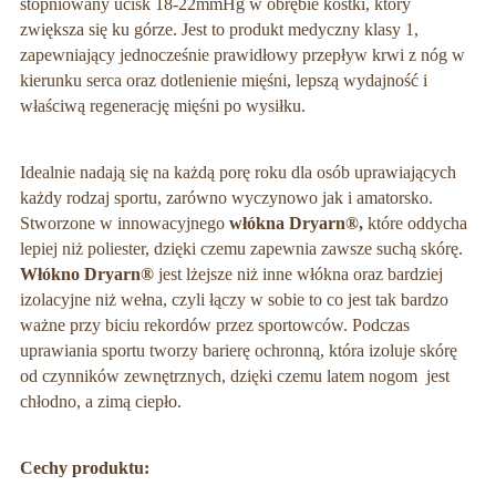
stopniowany ucisk 18-22mmHg w obrębie kostki, który
zwiększa się ku górze. Jest to produkt medyczny klasy 1,
zapewniający jednocześnie prawidłowy przepływ krwi z nóg w
kierunku serca oraz dotlenienie mięśni, lepszą wydajność i
właściwą regenerację mięśni po wysiłku.
Idealnie nadają się na każdą porę roku dla osób uprawiających
każdy rodzaj sportu, zarówno wyczynowo jak i amatorsko.
Stworzone w innowacyjnego
włókna Dryarn
®,
które oddycha
lepiej niż poliester, dzięki czemu zapewnia zawsze suchą skórę.
Włókno Dryarn
®
jest lżejsze niż inne włókna oraz bardziej
izolacyjne niż wełna, czyli łączy w sobie to co jest tak bardzo
ważne przy biciu rekordów przez sportowców. Podczas
uprawiania sportu tworzy barierę ochronną, która izoluje skórę
od czynników zewnętrznych, dzięki czemu latem nogom jest
chłodno, a zimą ciepło.
Cechy produktu: