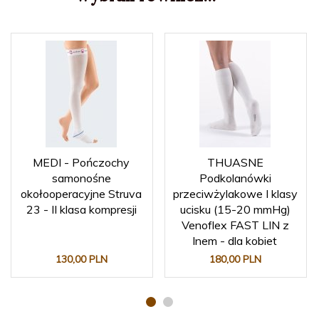
MEDI - Pończochy
THUASNE
samonośne
Podkolanówki
okołooperacyjne Struva
przeciwżylakowe I klasy
23 - II klasa kompresji
ucisku (15-20 mmHg)
Venoflex FAST LIN z
lnem - dla kobiet
130,
00
PLN
180,
00
PLN