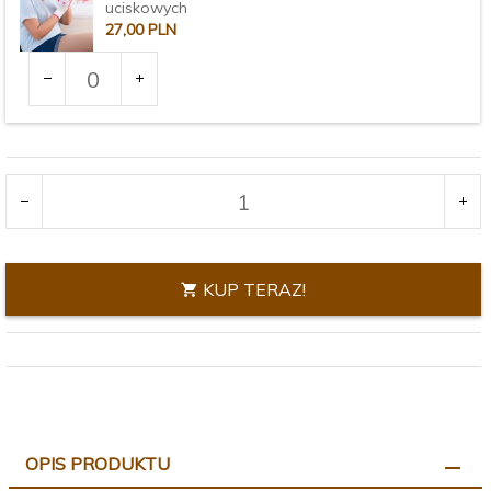
uciskowych
27,
00
PLN
Ilość
dla
produktu
Rozmiar:
2967
KUP TERAZ!
OPIS PRODUKTU