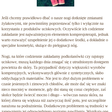
Jeśli chcemy prawidłowo dbać o nasze nogi dotknięte zmianami
żylakowymi, nie powinniśmy poprzestawać tylko i wyłącznie na
korzystaniu z produktów uciskowych. Oczywiście ich codzienne
zakładanie jest najważniejszym elementem kompresjoterapii, jednak
warto rozważyć uzupełnienie jej o dodatkowe środki, a dokładnie o
specjalne kosmetyki, służące do pielęgnacji nóg.
Nogi, na które codziennie zakładamy podkolanówki czy rajstopy
uciskowe, muszą każdego dnia zmagać się z utrudnionym dostępem
powietrza do skóry. Ta przypadłość dotyczy większości wyrobów
kompresyjnych, wykonywanych głównie z syntetycznych, słabo
oddychających materiałów. Nie jest to zbyt dużym problemem w
czasie jesiennych i zimowych chłodów, ale może dać się we znaki
nieco mocniej w momencie, gdy dni staną się coraz cieplejsze, zaś
słońce będzie świecić mocno i długo – wówczas nasza skóra, na
której zbiera się większa niż zazwyczaj ilość potu, jest szczególnie
narażona na podrażnienia. Dodatkowym problemem są trudności w
zapewnieniu jej odpowiedniego poziomu nawilżenia. Wynikają one