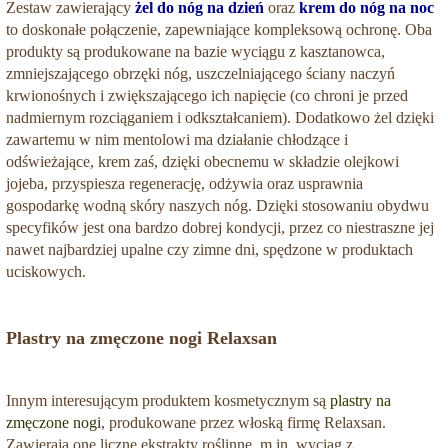
Zestaw zawierający
żel do nóg na dzień
oraz
krem do nóg na noc
to doskonałe połączenie, zapewniające kompleksową ochronę. Oba
produkty są produkowane na bazie wyciągu z kasztanowca,
zmniejszającego obrzęki nóg, uszczelniającego ściany naczyń
krwionośnych i zwiększającego ich napięcie (co chroni je przed
nadmiernym rozciąganiem i odkształcaniem). Dodatkowo żel dzięki
zawartemu w nim mentolowi ma działanie chłodzące i
odświeżające, krem zaś, dzięki obecnemu w składzie olejkowi
jojeba, przyspiesza regenerację, odżywia oraz usprawnia
gospodarkę wodną skóry naszych nóg. Dzięki stosowaniu obydwu
specyfików jest ona bardzo dobrej kondycji, przez co niestraszne jej
nawet najbardziej upalne czy zimne dni, spędzone w produktach
uciskowych.
Plastry na zmęczone nogi Relaxsan
Innym interesującym produktem kosmetycznym są
plastry na
zmęczone nogi
, produkowane przez włoską firmę Relaxsan.
Zawierają one liczne ekstrakty roślinne, m.in. wyciąg z