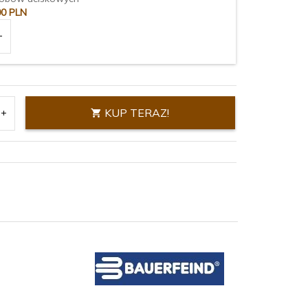
00
PLN
KUP TERAZ!