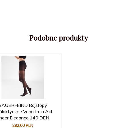
Podobne produkty
BAUERFEIND Rajstopy
filaktyczne VenoTrain Act
heer Elegance 140 DEN
292,
00
PLN