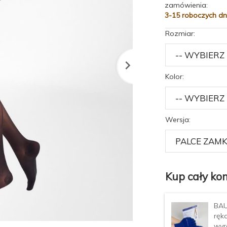
zamówienia:
3-15 roboczych dn
Rozmiar:
Kolor:
Wersja:
Kup cały kom
BAU
ręk
wyr