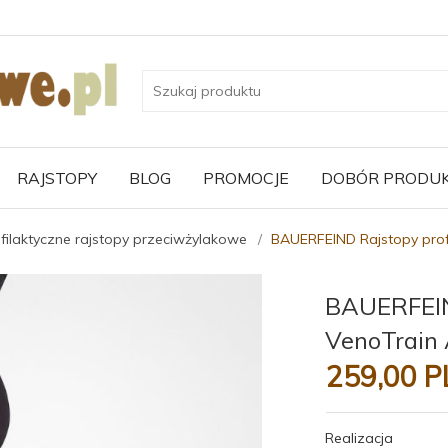
RAJSTOPY
BLOG
PROMOCJE
DOBÓR PRODU
filaktyczne rajstopy przeciwżylakowe
BAUERFEIND Rajstopy prof
BAUERFEIND
VenoTrain 
259,
00
P
Realizacja