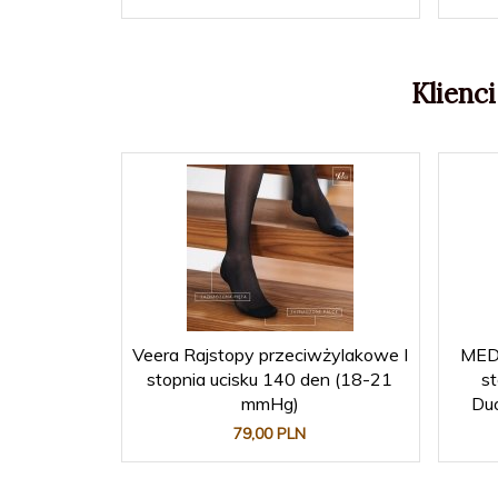
Klienci
Veera Rajstopy przeciwżylakowe I
MEDI
stopnia ucisku 140 den (18-21
st
mmHg)
Du
79,
00
PLN