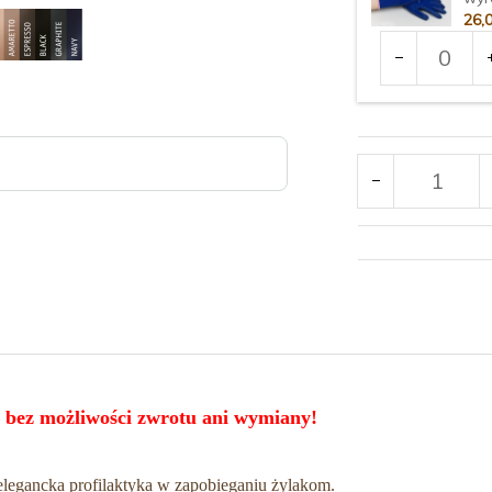
26,
Ilość
dla
produktu
Rozmiar:
2270
 bez możliwości zwrotu ani wymiany!
elegancka profilaktyka w zapobieganiu żylakom.