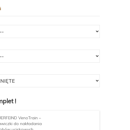
i
plet !
ERFEIND VenoTrain –
awiczki do nakładania
obów uciskowych