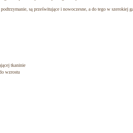
ie podtrzymanie, są prześwitujące i nowoczesne, a do tego w szerokiej 
jącej tkaninie
do wzrostu