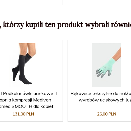
, którzy kupili ten produkt wybrali równie
 Podkolanówki uciskowe II
Rękawice tekstylne do nakł
opnia kompresji Mediven
wyrobów uciskowych Ju
omed SMOOTH dla kobiet
131,
00
PLN
26,
00
PLN