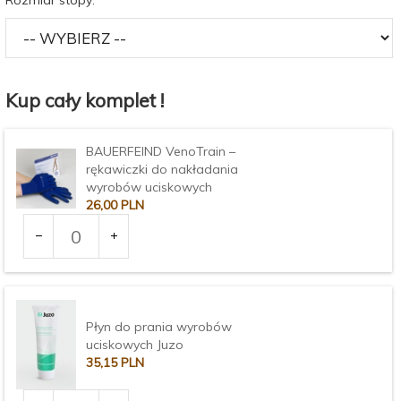
Kup cały komplet !
BAUERFEIND VenoTrain –
rękawiczki do nakładania
wyrobów uciskowych
26,
00
PLN
Ilość
dla
produktu
Rozmiar:
2270
Płyn do prania wyrobów
uciskowych Juzo
35,
15
PLN
Ilość