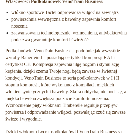
Właściwości Podkolanówek VenoTrain Business:
włókno sportowe Tactel odprowadza wilgoć na zewnątrz
powierzchnia wewnętrzna z bawełny zapewnia komfort
noszenia
zaawansowana technologicznie, wzmocniona, antybakteryjna
podeszwa gwarantuje komfort i świeżość
Podkolanówki VenoTrain Business – podobnie jak wszystkie
wyroby Bauerfeind – posiadają certyfikat kompresji RAL i
certyfikat CE. Kompresja zapewnia ulgę nogom i stymulację
krążenia, dzięki czemu Twoje nogi będą zawsze w świetnej
kondycji. VenoTrain Business to seria podkolanówek w I i II
stopniu kompresji, które wykonano z kompilacji miękkich
włókien syntetycznych i bawełny. Skóra oddycha, nie poci się, a
miękka bawełna zwiększa poczucie komfortu noszenia.
Wzmocnienie pięty włóknami Timberelle reguluje przepływ
powietrza i odprowadzanie wilgoci, pozwalając czuć się zawsze
świeżo i wygodnie.
Dzięki włóknom Lycra, podkolanówki VenoTrain Business są