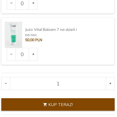
dla
produktu
3373
Juzo Vital Balsam 7 na dzień i
na noc
50,
00
PLN
Ilość
dla
produktu
3375
KUP TERAZ!